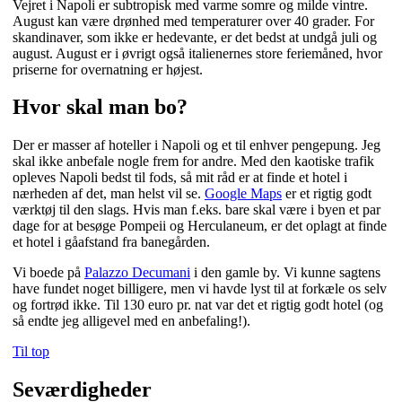
Vejret i Napoli er subtropisk med varme somre og milde vintre.
August kan være drønhed med temperaturer over 40 grader. For
skandinaver, som ikke er hedevante, er det bedst at undgå juli og
august. August er i øvrigt også italienernes store feriemåned, hvor
priserne for overnatning er højest.
Hvor skal man bo?
Der er masser af hoteller i Napoli og et til enhver pengepung. Jeg
skal ikke anbefale nogle frem for andre. Med den kaotiske trafik
opleves Napoli bedst til fods, så mit råd er at finde et hotel i
nærheden af det, man helst vil se.
Google Maps
er et rigtig godt
værktøj til den slags. Hvis man f.eks. bare skal være i byen et par
dage for at besøge Pompeii og Herculaneum, er det oplagt at finde
et hotel i gåafstand fra banegården.
Vi boede på
Palazzo Decumani
i den gamle by. Vi kunne sagtens
have fundet noget billigere, men vi havde lyst til at forkæle os selv
og fortrød ikke. Til 130 euro pr. nat var det et rigtig godt hotel (og
så endte jeg alligevel med en anbefaling!).
Til top
Seværdigheder