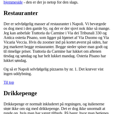
hjemmeside
- den er der jo netop for den slags.
Restauranter
Der er selvfølgelig masser af restauranter i Napoli. Vi bevægede
os dog mest i den gamle by, og der er der sjovt nok ikke så mange.
Jeg kan anbefale Trattoria da Carmine i Via dei Tribunali 330 og
Antica osteria Pisano, som ligger på hjørnet af Via Duomo og Via
Vicaria Veccia. Hvis du zoomer ind på kortet øverst på siden, har
jeg markeret begge restauranter. Begge steder spiser man godt og
til rimelige priser. Trattoria da Carmine har lukket om aftenen
tirsdag og søndag og har helt lukket mandag. Osteria Pisano har
lukket søndag.
Og så er Napoli selvfølgelig pizzaens by nr. 1. Det kræver vist
ingen uddybning.
Til top
Drikkepenge
Drikkepenge er normalt inkluderet på regningen, og italienerne
strør ikke om sig med drikkepenge. Det er dog ikke unormalt at
runde op, hvis man har været tilfreds. På barer, hvor man betjenes