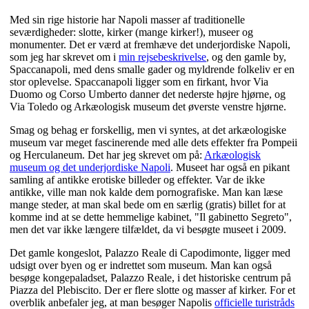
Med sin rige historie har Napoli masser af traditionelle
seværdigheder: slotte, kirker (mange kirker!), museer og
monumenter. Det er værd at fremhæve det underjordiske Napoli,
som jeg har skrevet om i
min rejsebeskrivelse
, og den gamle by,
Spaccanapoli, med dens smalle gader og myldrende folkeliv er en
stor oplevelse. Spaccanapoli ligger som en firkant, hvor Via
Duomo og Corso Umberto danner det nederste højre hjørne, og
Via Toledo og Arkæologisk museum det øverste venstre hjørne.
Smag og behag er forskellig, men vi syntes, at det arkæologiske
museum var meget fascinerende med alle dets effekter fra Pompeii
og Herculaneum. Det har jeg skrevet om på:
Arkæologisk
museum og det underjordiske Napoli
. Museet har også en pikant
samling af antikke erotiske billeder og effekter. Var de ikke
antikke, ville man nok kalde dem pornografiske. Man kan læse
mange steder, at man skal bede om en særlig (gratis) billet for at
komme ind at se dette hemmelige kabinet, "Il gabinetto Segreto",
men det var ikke længere tilfældet, da vi besøgte museet i 2009.
Det gamle kongeslot, Palazzo Reale di Capodimonte, ligger med
udsigt over byen og er indrettet som museum. Man kan også
besøge kongepaladset, Palazzo Reale, i det historiske centrum på
Piazza del Plebiscito. Der er flere slotte og masser af kirker. For et
overblik anbefaler jeg, at man besøger Napolis
officielle turistråds