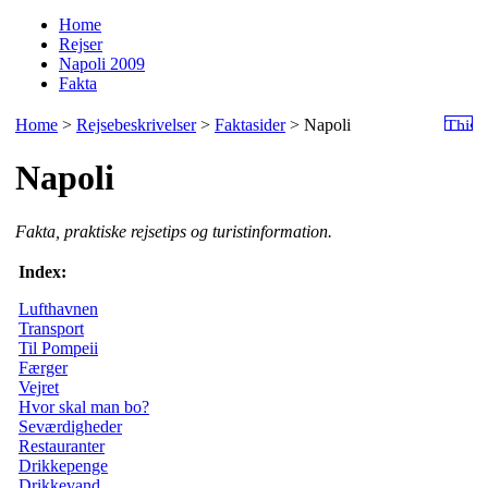
Home
Rejser
Napoli 2009
Fakta
Home
>
Rejsebeskrivelser
>
Faktasider
> Napoli
Napoli
Fakta, praktiske rejsetips og turistinformation.
Index:
Lufthavnen
Transport
Til Pompeii
Færger
Vejret
Hvor skal man bo?
Seværdigheder
Restauranter
Drikkepenge
Drikkevand