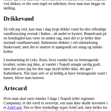
ved disken, er der som regel en tallerken, hvor man kan lægge en
skilling.
Drikkevand
Så vidt jeg ved, kan man i dag trygt drikke vand fra den offentlige
vandforsyning overalt i Italien - alt andet er hysteri. Brøndvand på
en bondegård kan være en anden sag, men det er jo heller ikke
normalt vandhanevand. Italienerne drikker i vid udstrækning
flaskevand, men det er snarere et spørgsmål om smag og måske
kultur.
I modsætning til f.eks. Rom, hvor vandet har en fremragende
kvalitet, syntes jeg ikke, at vandet i Napoli smagte særlig godt,
men det synes jeg for den sags skyld heller ikke, det gør i
København. Når man selv er så heldig at have fremragende vand i
hanen, bliver man kræsen.
Artecard
Hvis man skal være mindst 3 dage i Napoli (eller regionen
Campania), er det værd et overveje, om man ikke skulle investere i
et
ArteCard
. Der er flere forskellige typer ArteCard, men fælles for