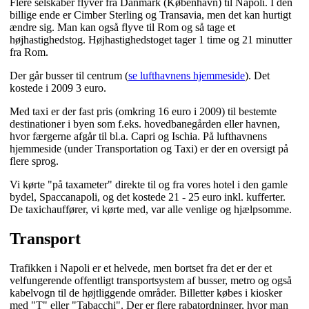
Flere selskaber flyver fra Danmark (København) til Napoli. I den
billige ende er Cimber Sterling og Transavia, men det kan hurtigt
ændre sig. Man kan også flyve til Rom og så tage et
højhastighedstog. Højhastighedstoget tager 1 time og 21 minutter
fra Rom.
Der går busser til centrum (
se lufthavnens hjemmeside
). Det
kostede i 2009 3 euro.
Med taxi er der fast pris (omkring 16 euro i 2009) til bestemte
destinationer i byen som f.eks. hovedbanegården eller havnen,
hvor færgerne afgår til bl.a. Capri og Ischia. På lufthavnens
hjemmeside (under Transportation og Taxi) er der en oversigt på
flere sprog.
Vi kørte "på taxameter" direkte til og fra vores hotel i den gamle
bydel, Spaccanapoli, og det kostede 21 - 25 euro inkl. kufferter.
De taxichauffører, vi kørte med, var alle venlige og hjælpsomme.
Transport
Trafikken i Napoli er et helvede, men bortset fra det er der et
velfungerende offentligt transportsystem af busser, metro og også
kabelvogn til de højtliggende områder. Billetter købes i kiosker
med "T" eller "Tabacchi". Der er flere rabatordninger, hvor man