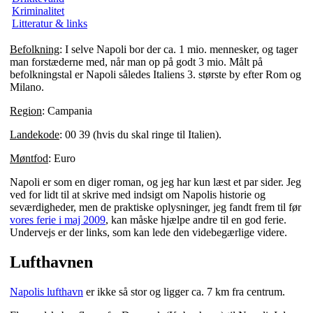
Kriminalitet
Litteratur & links
Befolkning
: I selve Napoli bor der ca. 1 mio. mennesker, og tager
man forstæderne med, når man op på godt 3 mio. Målt på
befolkningstal er Napoli således Italiens 3. største by efter Rom og
Milano.
Region
: Campania
Landekode
: 00 39 (hvis du skal ringe til Italien).
Møntfod
: Euro
Napoli er som en diger roman, og jeg har kun læst et par sider. Jeg
ved for lidt til at skrive med indsigt om Napolis historie og
seværdigheder, men de praktiske oplysninger, jeg fandt frem til før
vores ferie i maj 2009
, kan måske hjælpe andre til en god ferie.
Undervejs er der links, som kan lede den videbegærlige videre.
Lufthavnen
Napolis lufthavn
er ikke så stor og ligger ca. 7 km fra centrum.