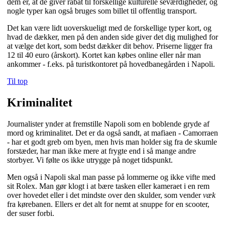
dem er, at de giver rabat til forskellige kulturelle seværdigheder, og
nogle typer kan også bruges som billet til offentlig transport.
Det kan være lidt uoverskueligt med de forskellige typer kort, og
hvad de dækker, men på den anden side giver det dig mulighed for
at vælge det kort, som bedst dækker dit behov. Priserne ligger fra
12 til 40 euro (årskort). Kortet kan købes online eller når man
ankommer - f.eks. på turistkontoret på hovedbanegården i Napoli.
Til top
Kriminalitet
Journalister ynder at fremstille Napoli som en boblende gryde af
mord og kriminalitet. Det er da også sandt, at mafiaen - Camorraen
- har et godt greb om byen, men hvis man holder sig fra de skumle
forstæder, har man ikke mere at frygte end i så mange andre
storbyer. Vi følte os ikke utrygge på noget tidspunkt.
Men også i Napoli skal man passe på lommerne og ikke vifte med
sit Rolex. Man gør klogt i at bære tasken eller kameraet i en rem
over hovedet eller i det mindste over den skulder, som vender
væk
fra kørebanen. Ellers er det alt for nemt at snuppe for en scooter,
der suser forbi.