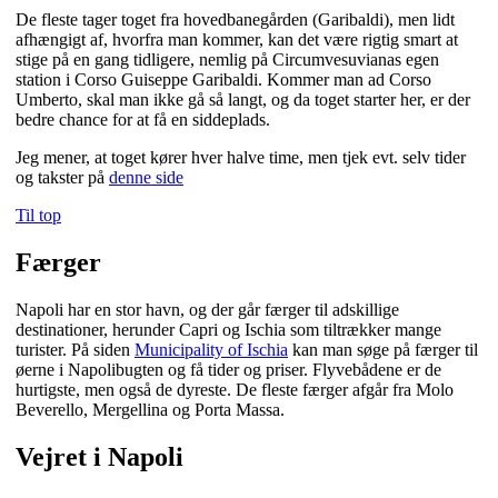
De fleste tager toget fra hovedbanegården (Garibaldi), men lidt
afhængigt af, hvorfra man kommer, kan det være rigtig smart at
stige på en gang tidligere, nemlig på Circumvesuvianas egen
station i Corso Guiseppe Garibaldi. Kommer man ad Corso
Umberto, skal man ikke gå så langt, og da toget starter her, er der
bedre chance for at få en siddeplads.
Jeg mener, at toget kører hver halve time, men tjek evt. selv tider
og takster på
denne side
Til top
Færger
Napoli har en stor havn, og der går færger til adskillige
destinationer, herunder Capri og Ischia som tiltrækker mange
turister. På siden
Municipality of Ischia
kan man søge på færger til
øerne i Napolibugten og få tider og priser. Flyvebådene er de
hurtigste, men også de dyreste. De fleste færger afgår fra Molo
Beverello, Mergellina og Porta Massa.
Vejret i Napoli