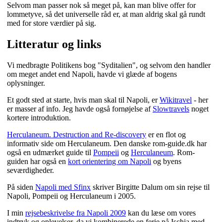
Selvom man passer nok så meget på, kan man blive offer for
lommetyve, så det universelle råd er, at man aldrig skal gå rundt
med for store værdier på sig.
Litteratur og links
Vi medbragte Politikens bog "Syditalien", og selvom den handler
om meget andet end Napoli, havde vi glæde af bogens
oplysninger.
Et godt sted at starte, hvis man skal til Napoli, er
Wikitravel
- her
er masser af info. Jeg havde også fornøjelse af
Slowtravels
noget
kortere introduktion.
Herculaneum. Destruction and Re-discovery
er en flot og
informativ side om Herculaneum. Den danske rom-guide.dk har
også en udmærket guide til
Pompeii
og
Herculaneum
. Rom-
guiden har også en
kort orientering om Napoli
og byens
seværdigheder.
På siden
Napoli med Sfinx
skriver Birgitte Dalum om sin rejse til
Napoli, Pompeii og Herculaneum i 2005.
I min
rejsebeskrivelse fra Napoli 2009
kan du læse om vores
indtryk og oplevelser, da vi kombinerede en ferie på Ischia med