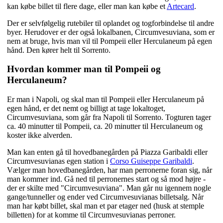
kan købe billet til flere dage, eller man kan købe et
Artecard
.
Der er selvfølgelig rutebiler til oplandet og togforbindelse til andre
byer. Herudover er der også lokalbanen, Circumvesuviana, som er
nem at bruge, hvis man vil til Pompeii eller Herculaneum på egen
hånd. Den kører helt til Sorrento.
Hvordan kommer man til Pompeii og
Herculaneum?
Er man i Napoli, og skal man til Pompeii eller Herculaneum på
egen hånd, er det nemt og billigt at tage lokaltoget,
Circumvesuviana, som går fra Napoli til Sorrento. Togturen tager
ca. 40 minutter til Pompeii, ca. 20 minutter til Herculaneum og
koster ikke alverden.
Man kan enten gå til hovedbanegården på Piazza Garibaldi eller
Circumvesuvianas egen station i
Corso Guiseppe Garibaldi
.
Vælger man hovedbanegården, har man perronerne foran sig, når
man kommer ind. Gå ned til perronernes start og så mod højre -
der er skilte med "Circumvesuviana". Man går nu igennem nogle
gange/tunneller og ender ved Circumvesuvianas billetsalg. Når
man har købt billet, skal man et par etager ned (husk at stemple
billetten) for at komme til Circumvesuvianas perroner.