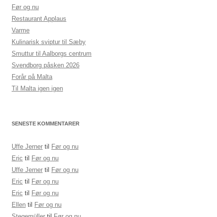
Før og nu
Restaurant Applaus
Varme
Kulinarisk sviptur til Sæby
Smuttur til Aalborgs centrum
Svendborg påsken 2026
Forår på Malta
Til Malta igen igen
SENESTE KOMMENTARER
Uffe Jerner
til
Før og nu
Eric
til
Før og nu
Uffe Jerner
til
Før og nu
Eric
til
Før og nu
Eric
til
Før og nu
Ellen
til
Før og nu
Stegemüller
til
Før og nu