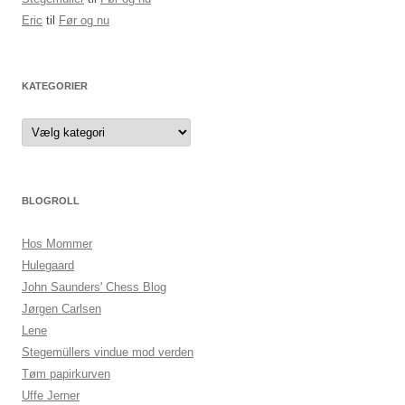
Eric
til
Før og nu
KATEGORIER
Kategorier
BLOGROLL
Hos Mommer
Hulegaard
John Saunders' Chess Blog
Jørgen Carlsen
Lene
Stegemüllers vindue mod verden
Tøm papirkurven
Uffe Jerner