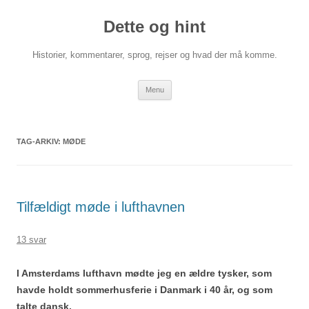
Hop
til
Dette og hint
indhold
Historier, kommentarer, sprog, rejser og hvad der må komme.
Menu
TAG-ARKIV:
MØDE
Tilfældigt møde i lufthavnen
13 svar
I Amsterdams lufthavn mødte jeg en ældre tysker, som
havde holdt sommerhusferie i Danmark i 40 år, og som
talte dansk.