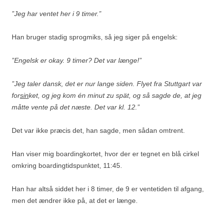
”Jeg har ventet her i 9 timer.”
Han bruger stadig sprogmiks, så jeg siger på engelsk:
”Engelsk er okay. 9 timer? Det var længe!”
”Jeg taler dansk, det er nur lange siden. Flyet fra Stuttgart var
for
sin
ket, og jeg kom én minut zu spät, og så sagde de, at jeg
måtte vente på det næste. Det var kl. 12.”
Det var ikke præcis det, han sagde, men sådan omtrent.
Han viser mig boardingkortet, hvor der er tegnet en blå cirkel
omkring boardingtidspunktet, 11:45.
Han har altså siddet her i 8 timer, de 9 er ventetiden til afgang,
men det ændrer ikke på, at det er længe.