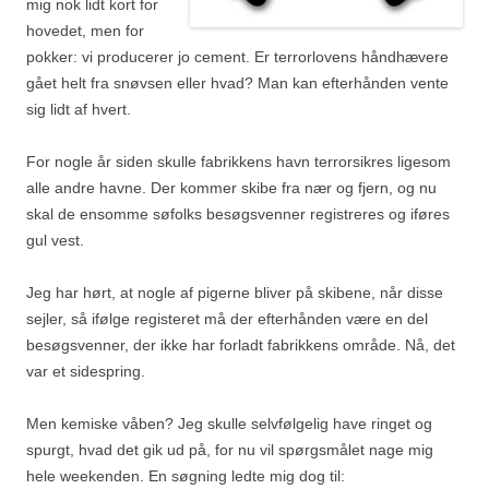
mig nok lidt kort for
hovedet, men for
pokker: vi producerer jo cement. Er terrorlovens håndhævere
gået helt fra snøvsen eller hvad? Man kan efterhånden vente
sig lidt af hvert.
For nogle år siden skulle fabrikkens havn terrorsikres ligesom
alle andre havne. Der kommer skibe fra nær og fjern, og nu
skal de ensomme søfolks besøgsvenner registreres og iføres
gul vest.
Jeg har hørt, at nogle af pigerne bliver på skibene, når disse
sejler, så ifølge registeret må der efterhånden være en del
besøgsvenner, der ikke har forladt fabrikkens område. Nå, det
var et sidespring.
Men kemiske våben? Jeg skulle selvfølgelig have ringet og
spurgt, hvad det gik ud på, for nu vil spørgsmålet nage mig
hele weekenden. En søgning ledte mig dog til: