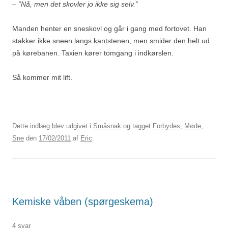
– ”Nå, men det skovler jo ikke sig selv.”
Manden henter en sneskovl og går i gang med fortovet. Han
stakker ikke sneen langs kantstenen, men smider den helt ud
på kørebanen. Taxien kører tomgang i indkørslen.
Så kommer mit lift.
Dette indlæg blev udgivet i
Småsnak
og tagget
Forbydes
,
Møde
,
Sne
den
17/02/2011
af
Eric
.
Kemiske våben (spørgeskema)
4 svar