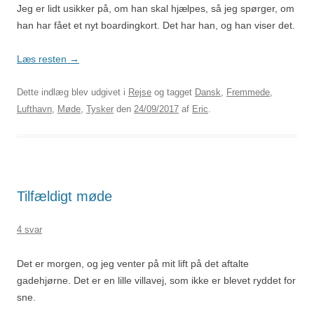
Jeg er lidt usikker på, om han skal hjælpes, så jeg spørger, om
han har fået et nyt boardingkort. Det har han, og han viser det.
Læs resten
→
Dette indlæg blev udgivet i
Rejse
og tagget
Dansk
,
Fremmede
,
Lufthavn
,
Møde
,
Tysker
den
24/09/2017
af
Eric
.
Tilfældigt møde
4 svar
Det er morgen, og jeg venter på mit lift på det aftalte
gadehjørne. Det er en lille villavej, som ikke er blevet ryddet for
sne.