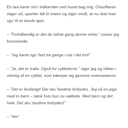
En taxi kører ind i indkørslen ved huset bag mig. Chaufføren
stiger ud, sparker lidt til sneen og siger vredt, at nu skal man
sgu’ til at skovle igen.
– ”Forhåbentlig er det da sidste gang denne vinter,”
svarer jeg
forsonende.
– ”Jeg kørte sgu’ fast tre gange i nat i det lort!”
– ”Ja, det er træls. Også for cyklisterne,”
siger jeg og nikker i
retning af en cyklist, som kæmper sig gennem snemasserne.
– ”Det er livsfarligt! Det sku’ fandme forbydes. Jeg så en pige
med to børn – tænk hvis hun nu væltede. Med børn og det
hele. Det sku’ fandme forbydes!”
– ”Hm”