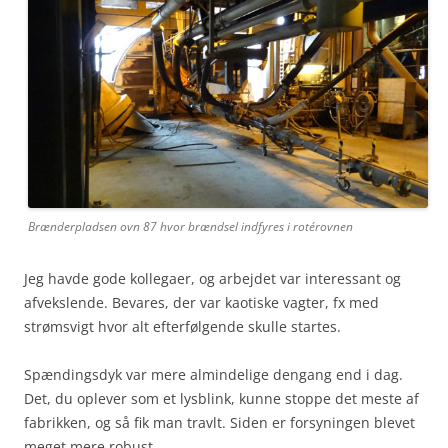
Brænderpladsen ovn 87 hvor brændsel indfyres i rotérovnen
Jeg havde gode kollegaer, og arbejdet var interessant og
afvekslende. Bevares, der var kaotiske vagter, fx med
strømsvigt hvor alt efterfølgende skulle startes.
Spændingsdyk var mere almindelige dengang end i dag.
Det, du oplever som et lysblink, kunne stoppe det meste af
fabrikken, og så fik man travlt. Siden er forsyningen blevet
meget mere robust.