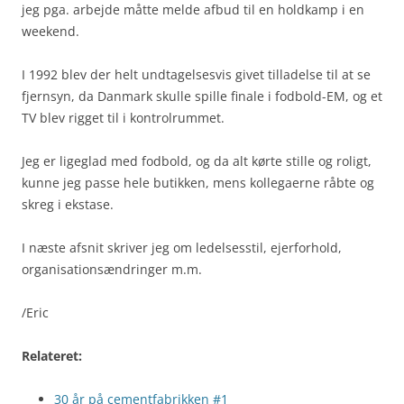
jeg pga. arbejde måtte melde afbud til en holdkamp i en
weekend.
I 1992 blev der helt undtagelsesvis givet tilladelse til at se
fjernsyn, da Danmark skulle spille finale i fodbold-EM, og et
TV blev rigget til i kontrolrummet.
Jeg er ligeglad med fodbold, og da alt kørte stille og roligt,
kunne jeg passe hele butikken, mens kollegaerne råbte og
skreg i ekstase.
I næste afsnit skriver jeg om ledelsesstil, ejerforhold,
organisationsændringer m.m.
/Eric
Relateret:
30 år på cementfabrikken #1