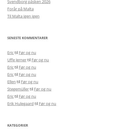
Svendborg påsken 2026
Forår på Malta
Til Malta igen igen
SENESTE KOMMENTARER
Eric
til
Før og nu
Uffe Jerner
til
Før og nu
Eric
til
Før og nu
Eric
til
Før og nu
Ellen
til
Før og nu
Stegemüller
til
Før og nu
Eric
til
Før og nu
Erik Hulegaard
til
Før og nu
KATEGORIER