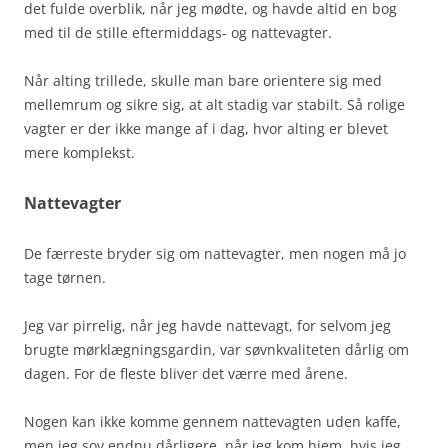
det fulde overblik, når jeg mødte, og havde altid en bog
med til de stille eftermiddags- og nattevagter.
Når alting trillede, skulle man bare orientere sig med
mellemrum og sikre sig, at alt stadig var stabilt. Så rolige
vagter er der ikke mange af i dag, hvor alting er blevet
mere komplekst.
Nattevagter
De færreste bryder sig om nattevagter, men nogen må jo
tage tørnen.
Jeg var pirrelig, når jeg havde nattevagt, for selvom jeg
brugte mørklægningsgardin, var søvnkvaliteten dårlig om
dagen. For de fleste bliver det værre med årene.
Nogen kan ikke komme gennem nattevagten uden kaffe,
men jeg sov endnu dårligere, når jeg kom hjem, hvis jeg