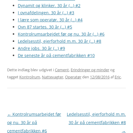
Dynamit og klinker. 30 år (…) #2
I ovnafdelingen. 30 år (…) #3
I lære som operatør. 30 år (…) #4
Ovn 87 startes. 30 år (…) #5
Kontrolrumsarbejdet før og nu. 30 år (…) #6
Ledelsesstil, ejerforhold m.m. 30 år (…) #8
Andre jobs. 30 år (…) #9
De seneste år på cementfabrikken #10
Dette indlæg blev udgivet i
Cement
,
Erindringer og minder
og
tagget
Kontrolrum
,
Nattevagter
,
Operatør
den
12/08/2016
af
Eric
.
Indlægsnavigation
←
Kontrolrumsarbejdet før
Ledelsesstil, ejerforhold m.m.
og nu. 30 år på
30 år på cementfabrikken #8
cementfabrikken #6
→