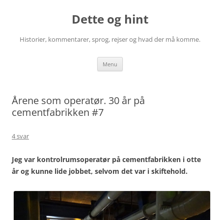
Hop
til
Dette og hint
indhold
Historier, kommentarer, sprog, rejser og hvad der må komme.
Menu
Årene som operatør. 30 år på
cementfabrikken #7
4 svar
Jeg var kontrolrumsoperatør på cementfabrikken i otte
år og kunne lide jobbet, selvom det var i skiftehold.