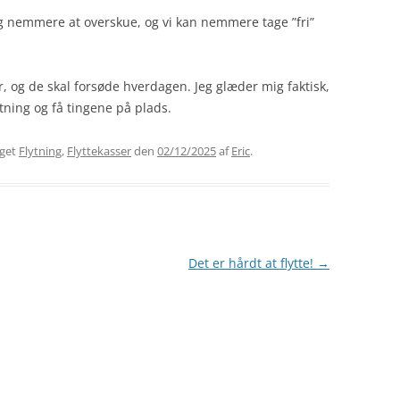
g nemmere at overskue, og vi kan nemmere tage ”fri”
, og de skal forsøde hverdagen. Jeg glæder mig faktisk,
ytning og få tingene på plads.
gget
Flytning
,
Flyttekasser
den
02/12/2025
af
Eric
.
Det er hårdt at flytte!
→