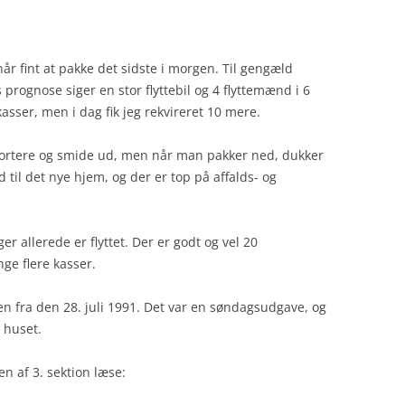
når fint at pakke det sidste i morgen. Til gengæld
 prognose siger en stor flyttebil og 4 flyttemænd i 6
asser, men i dag fik jeg rekvireret 10 mere.
t sortere og smide ud, men når man pakker ned, dukker
d til det nye hjem, og der er top på affalds- og
er allerede er flyttet. Der er godt og vel 20
ge flere kasser.
ken fra den 28. juli 1991. Det var en søndagsudgave, og
i huset.
n af 3. sektion læse: