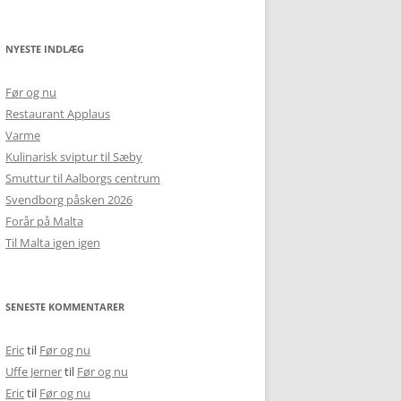
NYESTE INDLÆG
Før og nu
Restaurant Applaus
Varme
Kulinarisk sviptur til Sæby
Smuttur til Aalborgs centrum
Svendborg påsken 2026
Forår på Malta
Til Malta igen igen
SENESTE KOMMENTARER
Eric
til
Før og nu
Uffe Jerner
til
Før og nu
Eric
til
Før og nu