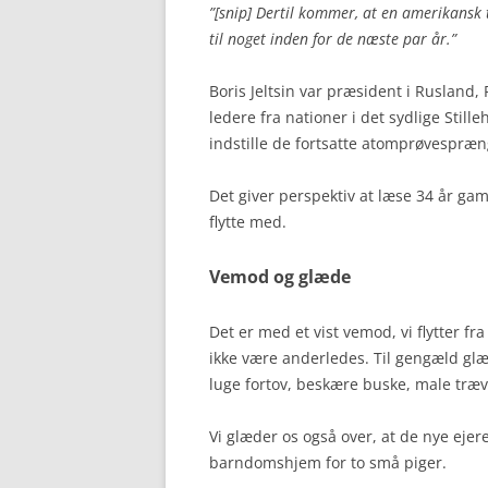
”[snip] Dertil kommer, at en amerikansk 
til noget inden for de næste par år.”
Boris Jeltsin var præsident i Rusland,
ledere fra nationer i det sydlige Stille
indstille de fortsatte atomprøvespræn
Det giver perspektiv at læse 34 år ga
flytte med.
Vemod og glæde
Det er med et vist vemod, vi flytter f
ikke være anderledes. Til gengæld glæd
luge fortov, beskære buske, male træv
Vi glæder os også over, at de nye ejere
barndomshjem for to små piger.