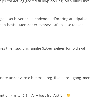
 jer fra det) og god tid til ny-placering. Man bliver ikke
 meget. Det bliver en spændende udfordring at udpakke
lean-basis”. Men der er massevis af positive tanker
s til en sød ung familie (køber-sælger-forhold skal
senere under varme himmelstrøg, ikke bare 1 gang, men
mtid i x antal år! – Very best fra Vestfyn.