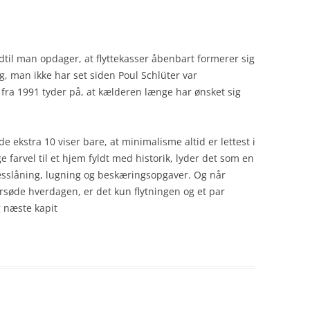
dtil man opdager, at flyttekasser åbenbart formerer sig
g, man ikke har set siden Poul Schlüter var
n fra 1991 tyder på, at kælderen længe har ønsket sig
de ekstra 10 viser bare, at minimalisme altid er lettest i
e farvel til et hjem fyldt med historik, lyder det som en
ræsslåning, lugning og beskæringsopgaver. Og når
rsøde hverdagen, er det kun flytningen og et par
 næste kapit