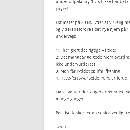
under udpakning (hvis I ikke har betalt
yngre!
Estimatet på 80 ks. lyder af virkelig
og viderebefordre i det nye hjem på “
undervejs:
1) I har gjort det rigtige – i tide!
2) Det mangeårige gode hjem overdrage
ikke undervurderes)
3) Man får ryddet op ifm. flytning
4) Have-fortov-arbejde m.m. er fortid
Og så venter der x ugers rekreation 
mange gange!
Positive tanker for en senior-venlig fre
↓
Svar