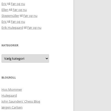
Eric
til
Før og nu
Ellen
til
Før og nu
Stegemüller
til
Før og nu
Eric
til
Før og nu
Erik Hulegaard
til
Før og nu
KATEGORIER
Kategorier
BLOGROLL
Hos Mommer
Hulegaard
John Saunders' Chess Blog
Jørgen Carlsen