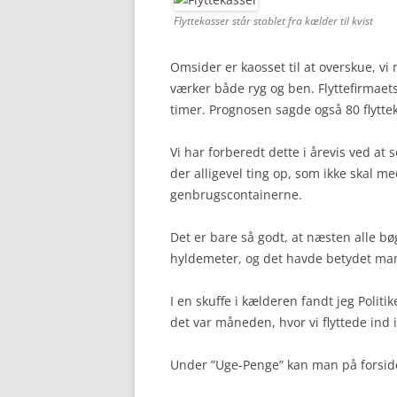
Flyttekasser står stablet fra kælder til kvist
Omsider er kaosset til at overskue, vi 
værker både ryg og ben. Flyttefirmaets
timer. Prognosen sagde også 80 flyttek
Vi har forberedt dette i årevis ved a
der alligevel ting op, som ikke skal me
genbrugscontainerne.
Det er bare så godt, at næsten alle bøg
hyldemeter, og det havde betydet man
I en skuffe i kælderen fandt jeg Politi
det var måneden, hvor vi flyttede ind 
Under ”Uge-Penge” kan man på forside