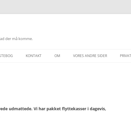
hvad der må komme.
STEBOG
KONTAKT
OM
VORES ANDRE SIDER
PRIVAT
T
erede udmattede. Vi har pakket flyttekasser i dagevis,
.