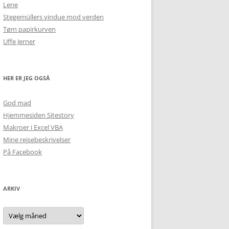
Lene
Stegemüllers vindue mod verden
Tøm papirkurven
Uffe Jerner
HER ER JEG OGSÅ
God mad
Hjemmesiden Sitestory
Makroer i Excel VBA
Mine rejsebeskrivelser
På Facebook
ARKIV
Arkiv