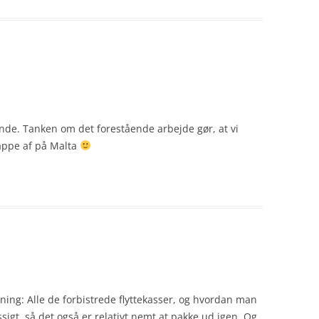
de. Tanken om det forestående arbejde gør, at vi
lappe af på Malta
tning: Alle de forbistrede flyttekasser, og hvordan man
igt, så det også er relativt nemt at pakke ud igen. Og