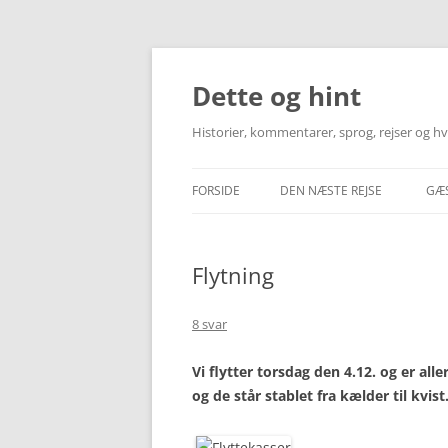
Hop
til
indhold
Dette og hint
Historier, kommentarer, sprog, rejser og 
FORSIDE
DEN NÆSTE REJSE
GÆ
INFORMATION OM REJSEMÅLE
Flytning
TRANSPORT – FLY & TOG
HOTEL & LEJLIGHED
8 svar
MINE REJSEBESKRIVELSER
Vi flytter torsdag den 4.12. og er all
og de står stablet fra kælder til kvist