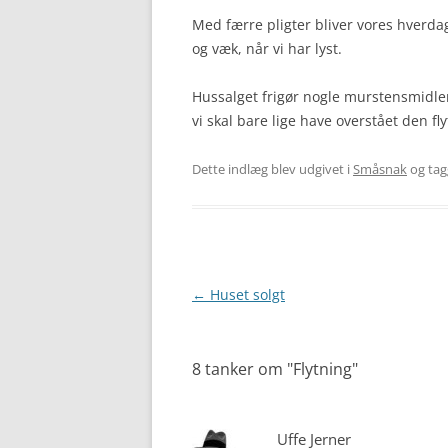
Med færre pligter bliver vores hverda
og væk, når vi har lyst.
Hussalget frigør nogle murstensmidler
vi skal bare lige have overstået den fl
Dette indlæg blev udgivet i
Småsnak
og ta
Indlægsnavigation
←
Huset solgt
8 tanker om "
Flytning
"
Uffe Jerner