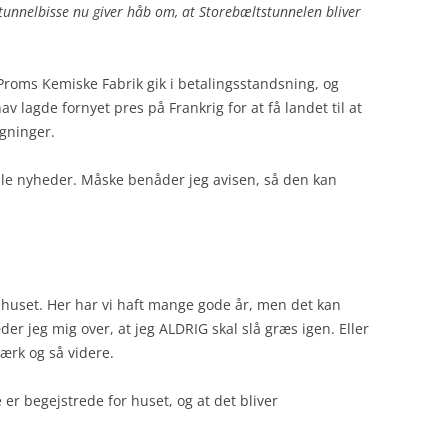
tunnelbisse nu giver håb om, at Storebæltstunnelen bliver
 Proms Kemiske Fabrik gik i betalingsstandsning, og
hav lagde fornyet pres på Frankrig for at få landet til at
gninger.
mle nyheder. Måske benåder jeg avisen, så den kan
ra huset. Her har vi haft mange gode år, men det kan
er jeg mig over, at jeg ALDRIG skal slå græs igen. Eller
ærk og så videre.
 er begejstrede for huset, og at det bliver