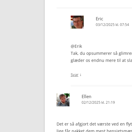
Eric
03/12/2025 kl. 07:54
@Erik
Tak, du opsummerer så glimren
glæder os endnu mere til at s
↓
Svar
Ellen
02/12/2025 kl. 21:19
Det er så afgjort det værste ved en fly
lige får pakket dem mest hensigtsmæss