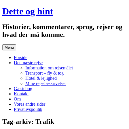
Hop
Dette og hint
til
indhold
Historier, kommentarer, sprog, rejser og
hvad der må komme.
Menu
Forside
Den næste rejse
Information om rejsemålet
Transport – fly & tog
Hotel & lejlighed
Mine rejsebeskrivelser
Gæstebog
Kontakt
Om
Vores andre sider
Privatlivspolitik
Tag-arkiv:
Trafik