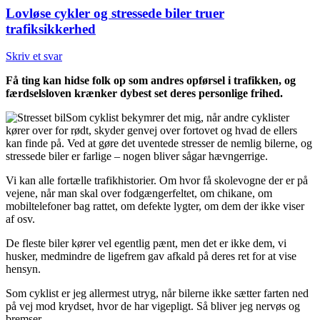
Lovløse cykler og stressede biler truer
trafiksikkerhed
Skriv et svar
Få ting kan hidse folk op som andres opførsel i trafikken, og
færdselsloven krænker dybest set deres personlige frihed.
Som cyklist bekymrer det mig, når andre cyklister
kører over for rødt, skyder genvej over fortovet og hvad de ellers
kan finde på. Ved at gøre det uventede stresser de nemlig bilerne, og
stressede biler er farlige – nogen bliver sågar hævngerrige.
Vi kan alle fortælle trafikhistorier. Om hvor få skolevogne der er på
vejene, når man skal over fodgængerfeltet, om chikane, om
mobiltelefoner bag rattet, om defekte lygter, om dem der ikke viser
af osv.
De fleste biler kører vel egentlig pænt, men det er ikke dem, vi
husker, medmindre de ligefrem gav afkald på deres ret for at vise
hensyn.
Som cyklist er jeg allermest utryg, når bilerne ikke sætter farten ned
på vej mod krydset, hvor de har vigepligt. Så bliver jeg nervøs og
bremser.