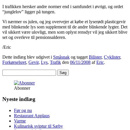
I trafikken hersker andre normer end i samfundet i øvrigt, og ordet
“junglelov” ligger på tungen.
Vi nærmer os julen, og jeg overvejer at købe et lyserødt plasticgevir
med blinkende lys som supplement til de andre blinkende lygter. Det
vil sikkert være ulovligt, men som oplyst rensdyr vil jeg sikkert blive
set og overleve til pensionsalderen.
/Eric
Dette indlæg blev udgivet i
Småsnak
og tagget
Bilister
,
Cyklister
,
Forkørselsret
,
Gevir
,
Lys
,
Trafik
den
06/11/2008
af
Eric
.
Søg
efter:
Abonner
Nyeste indlæg
Før og nu
Restaurant Applaus
Varme
Kulinarisk sviptur til Sæby