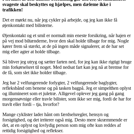
svageste skal beskyttes og hjælpes, men dæleme ikke i
trafikken!
Det er mørkt nu, når jeg cykler på arbejde, og jeg kan ikke få
øjenkontakt med bilisterne.
Øjenkontakt og et smil er normalt min eneste forsikring, når hajen er
på vej mod biltænderne, hvor den skal holde tilbage for mig. Nogle
kører frem så stærkt, at de på ingen måde signalerer, at de har set
mig eller agter at holde tilbage.
Så bliver jeg utryg og sætter farten ned, for jeg kan ikke rigtigt bruge
min forkørselsret til noget. Med nedsat fart kan jeg nå at bremse for
de få, som slet ikke holder tilbage.
Jeg har 2 velfungerende forlygter, 2 velfungerende baglygter,
refleksbånd om benene og på tasken bagpå. Jeg er simpelthen oplyst
og illumineret som et juletræ. Alligevel oplever jeg gang på gang
morgensøvnige eller travle bilister, som ikke ser mig, fordi de har for
travlt eller fordi – tja, hvorfor?
Mange cyklister lader hånt om færdselsregler, hensyn og
forsigtighed, og det irriterer også mig. Desto mere skræmmende er
det, at en oplyst og lovlydig person som mig ofte kun reddes af
rettidig forsigtighed og reflekser.