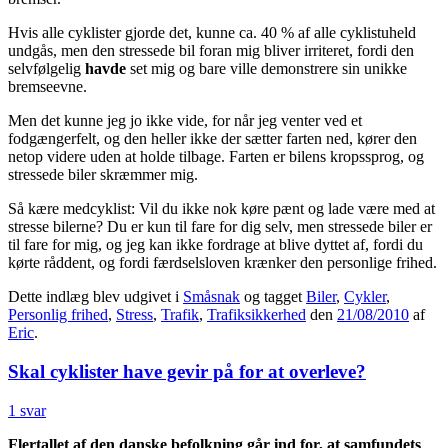
Hvis alle cyklister gjorde det, kunne ca. 40 % af alle cyklistuheld
undgås, men den stressede bil foran mig bliver irriteret, fordi den
selvfølgelig
havde
set mig og bare ville demonstrere sin unikke
bremseevne.
Men det kunne jeg jo ikke vide, for når jeg venter ved et
fodgængerfelt, og den heller ikke der sætter farten ned, kører den
netop videre uden at holde tilbage. Farten er bilens kropssprog, og
stressede biler skræmmer mig.
Så kære medcyklist: Vil du ikke nok køre pænt og lade være med at
stresse bilerne? Du er kun til fare for dig selv, men stressede biler er
til fare for mig, og jeg kan ikke fordrage at blive dyttet af, fordi du
kørte råddent, og fordi færdselsloven krænker den personlige frihed.
Dette indlæg blev udgivet i
Småsnak
og tagget
Biler
,
Cykler
,
Personlig frihed
,
Stress
,
Trafik
,
Trafiksikkerhed
den
21/08/2010
af
Eric
.
Skal cyklister have gevir på for at overleve?
1 svar
Flertallet af den danske befolkning går ind for, at samfundets