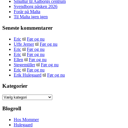
Smuttur til Aalborgs centrum
Svendborg påsken 2026
Forår på Malta
Til Malta igen igen
Seneste kommentarer
Eric
til
Før og nu
Uffe Jerner
til
Før og nu
Eric
til
Før og nu
Eric
til
Før og nu
Ellen
til
Før og nu
Stegemüller
til
Før og nu
Eric
til
Før og nu
Erik Hulegaard
til
Før og nu
Kategorier
Kategorier
Blogroll
Hos Mommer
Hulegaard