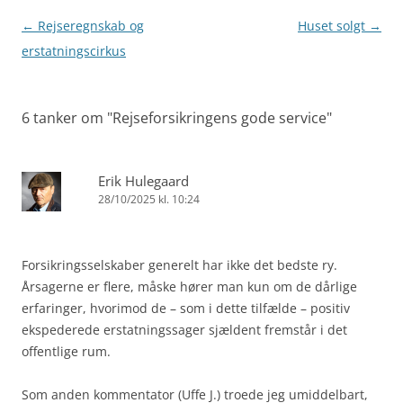
Indlægsnavigation
←
Rejseregnskab og
Huset solgt
→
erstatningscirkus
6 tanker om "
Rejseforsikringens gode service
"
Erik Hulegaard
28/10/2025 kl. 10:24
Forsikringsselskaber generelt har ikke det bedste ry.
Årsagerne er flere, måske hører man kun om de dårlige
erfaringer, hvorimod de – som i dette tilfælde – positiv
ekspederede erstatningssager sjældent fremstår i det
offentlige rum.
Som anden kommentator (Uffe J.) troede jeg umiddelbart,