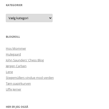
KATEGORIER
Kategorier
BLOGROLL
Hos Mommer
Hulegaard
John Saunders' Chess Blog
Jørgen Carlsen
Lene
Stegemüllers vindue mod verden
Tøm papirkurven
Uffe Jerner
HER ER JEG OGSÅ