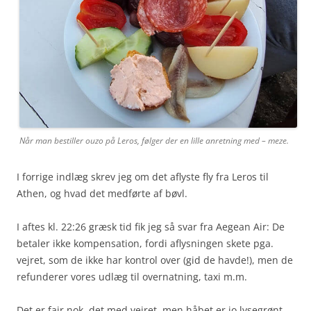
Når man bestiller ouzo på Leros, følger der en lille anretning med – meze.
I forrige indlæg skrev jeg om det aflyste fly fra Leros til
Athen, og hvad det medførte af bøvl.
I aftes kl. 22:26 græsk tid fik jeg så svar fra Aegean Air: De
betaler ikke kompensation, fordi aflysningen skete pga.
vejret, som de ikke har kontrol over (gid de havde!), men de
refunderer vores udlæg til overnatning, taxi m.m.
Det er fair nok, det med vejret, men håbet er jo lysegrønt.