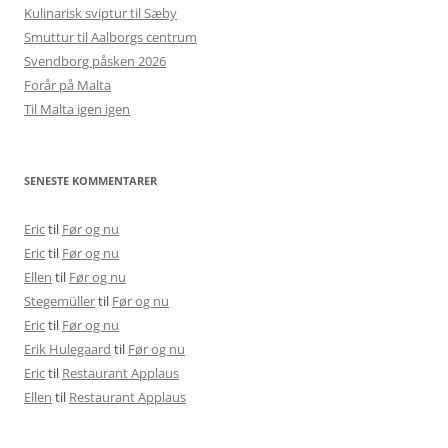
Kulinarisk sviptur til Sæby
Smuttur til Aalborgs centrum
Svendborg påsken 2026
Forår på Malta
Til Malta igen igen
SENESTE KOMMENTARER
Eric
til
Før og nu
Eric
til
Før og nu
Ellen
til
Før og nu
Stegemüller
til
Før og nu
Eric
til
Før og nu
Erik Hulegaard
til
Før og nu
Eric
til
Restaurant Applaus
Ellen
til
Restaurant Applaus