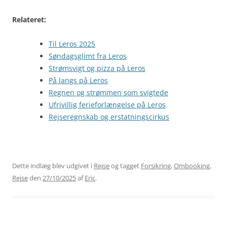
Relateret:
Til Leros 2025
Søndagsglimt fra Leros
Strømsvigt og pizza på Leros
På langs på Leros
Regnen og strømmen som svigtede
Ufrivillig ferieforlængelse på Leros
Rejseregnskab og erstatningscirkus
Dette indlæg blev udgivet i
Rejse
og tagget
Forsikring
,
Ombooking
,
Rejse
den
27/10/2025
af
Eric
.