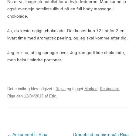
Nu er vi tilbage på hotellet for at hvile fødderne. Man kunne jo
også overveje hotellets tilbud på en full body massage i
chokolade.
Ja, du læste rigtigt: chokolade. Det koster kun 72 Lat for 2 en
kvart time med aromatisk peeling, og jeg skal komme efter dig.
Jeg tror nu, at jeg springer over. Jeg kan godt lide chokolade,
men helst i mindre portioner.
Dette indlæg blev udgivet i
Rejse
og tagget
Marked
,
Restaurant
,
Riga
den
12/04/2013
af
Eric
.
Indlægsnavigation
←
Ankommet til Riga
Drageblod og bjørn på i Riga