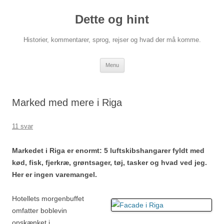
Hop
til
Dette og hint
indhold
Historier, kommentarer, sprog, rejser og hvad der må komme.
Menu
Marked med mere i Riga
11 svar
Markedet i Riga er enormt: 5 luftskibshangarer fyldt med
kød, fisk, fjerkræ, grøntsager, tøj, tasker og hvad ved jeg.
Her er ingen varemangel.
Hotellets morgenbuffet
omfatter boblevin
opskænket i