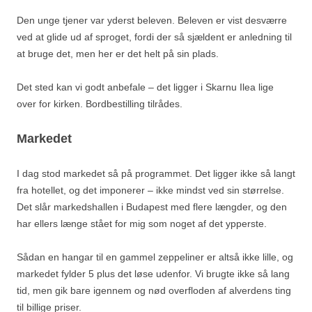
Den unge tjener var yderst beleven. Beleven er vist desværre
ved at glide ud af sproget, fordi der så sjældent er anledning til
at bruge det, men her er det helt på sin plads.
Det sted kan vi godt anbefale – det ligger i Skarnu Ilea lige
over for kirken. Bordbestilling tilrådes.
Markedet
I dag stod markedet så på programmet. Det ligger ikke så langt
fra hotellet, og det imponerer – ikke mindst ved sin størrelse.
Det slår markedshallen i Budapest med flere længder, og den
har ellers længe stået for mig som noget af det ypperste.
Sådan en hangar til en gammel zeppeliner er altså ikke lille, og
markedet fylder 5 plus det løse udenfor. Vi brugte ikke så lang
tid, men gik bare igennem og nød overfloden af alverdens ting
til billige priser.