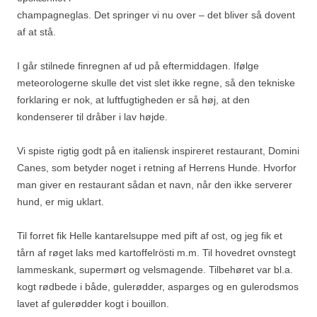
champagneglas. Det springer vi nu over – det bliver så dovent
af at stå.
I går stilnede finregnen af ud på eftermiddagen. Ifølge
meteorologerne skulle det vist slet ikke regne, så den tekniske
forklaring er nok, at luftfugtigheden er så høj, at den
kondenserer til dråber i lav højde.
Vi spiste rigtig godt på en italiensk inspireret restaurant, Domini
Canes, som betyder noget i retning af Herrens Hunde. Hvorfor
man giver en restaurant sådan et navn, når den ikke serverer
hund, er mig uklart.
Til forret fik Helle kantarelsuppe med pift af ost, og jeg fik et
tårn af røget laks med kartoffelrösti m.m. Til hovedret ovnstegt
lammeskank, supermørt og velsmagende. Tilbehøret var bl.a.
kogt rødbede i både, gulerødder, asparges og en gulerodsmos
lavet af gulerødder kogt i bouillon.