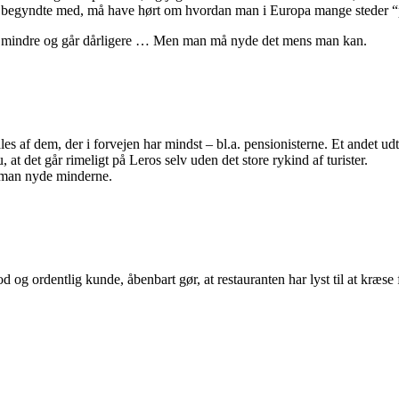
n begyndte med, må have hørt om hvordan man i Europa mange steder “pum
iver mindre og går dårligere … Men man må nyde det mens man kan.
s af dem, der i forvejen har mindst – bl.a. pensionisterne. Et andet udtr
 at det går rimeligt på Leros selv uden det store rykind af turister.
 man nyde minderne.
g ordentlig kunde, åbenbart gør, at restauranten har lyst til at kræse fo