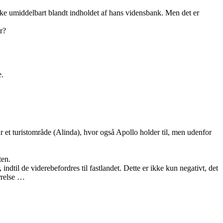
kke umiddelbart blandt indholdet af hans vidensbank. Men det er
r?
e.
r et turistområde (Alinda), hvor også Apollo holder til, men udenfor
ten.
indtil de viderebefordres til fastlandet. Dette er ikke kun negativt, det
ørrelse …