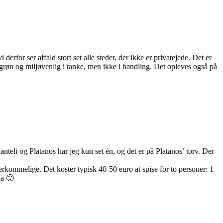
or ser affald stort set alle steder, der ikke er privatejede. Det er
 grøn og miljøvenlig i tanke, men ikke i handling. Det opleves også på
nteli og Platanos har jeg kun set én, og det er på Platanos’ torv. Der
verkommelige. Det koster typisk 40-50 euro at spise for to personer: 1
xa 🙂