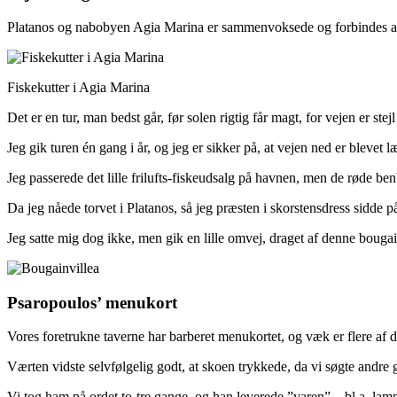
Platanos og nabobyen Agia Marina er sammenvoksede og forbindes af en
Fiskekutter i Agia Marina
Det er en tur, man bedst går, før solen rigtig får magt, for vejen er st
Jeg gik turen én gang i år, og jeg er sikker på, at vejen ned er blevet læ
Jeg passerede det lille frilufts-fiskeudsalg på havnen, men de røde ben
Da jeg nåede torvet i Platanos, så jeg præsten i skorstensdress sidde
Jeg satte mig dog ikke, men gik en lille omvej, draget af denne bougai
Psaropoulos’ menukort
Vores foretrukne taverne har barberet menukortet, og væk er flere af de r
Værten vidste selvfølgelig godt, at skoen trykkede, da vi søgte andre gr
Vi tog ham på ordet to-tre gange, og han leverede ”varen” – bl.a. la