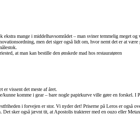
ekstra mange i middelhavsområdet – man sviner temmelig meget og vi derf
renovationsordning, men det siger også lidt om, hvor nemt det er at være
målestok.
riested, at man kan bestille den ønskede mad hos restauratøren
 er vissent det meste af året.
e/kunne komme i gear – bare nogle papirkurve ville gøre en forskel. I Pa
stfriheden i forvejen er stor. Vi nyder det! Priserne på Leros er også o
vin. Det sker også jævnt tit, at Apostolis trakterer med en ouzo eller Meta