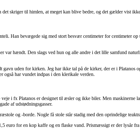
en det skriger til himlen, at meget kan blive bedre, og det gælder vist i
nteli. Han bevægede sig med stort besvær centimeter for centimeter op 
der var hændt. Den slags ved hun og alle andre i det lille samfund natu
idt gavn uden for kirken. Jeg har ikke tal på de kirker, der er i Platan
er også har vundet indpas i den klerikale verden.
 veje i fx Platanos er designet til æsler og ikke biler. Men maskinern
 gade af udstødningsgasser.
e træstole og -borde. Nogle få stole står stadig med den oprindelige tea
1,5 euro for en kop kaffe og en flaske vand. Prismæssigt er der lysår fr