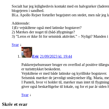
Socialt har jeg lejlighedsvis kontakt med en halvgræker (fader
blogejeren i sandhed.
Bl.a. Apollo Rejser fortæller begejstret om stedet, men når jeg 
Adderende:
1)Er vejskiltene også med latinske bogstaver?
2) Mærkes der noget til (båd-)flygtninge?
3) ”Leros er ikke fri for seismisk aktivitet.” – Nyligt? Manden i
Svar
↓
Eric
21/09/2023 kl. 19:44
Pakkerejsebureauer bruger en overflod af positive tillægs
er turisttrykket beskedent.
Vejskiltene er med både latinske og kyrilliske bogstaver.
Seismisk mærker de jævnligt smårystelser iflg. Maria, men
I Panteli, hvor vi holder til, mærker man intet til flygtni
giver også beskæftigelse til lokale, og for et par år side
Svar
↓
Skriv et svar