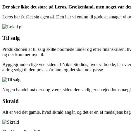
Der sker ikke det store på Leros, Grækenland, men noget var der 
Leros har fx fået sin egen øl. Den har vi endnu til gode at smage; vi ov
Til salg
Produktionen af til salg-skilte boomede under og efter finanskrisen, 
og der kommer nye til.
Byggegrunden lige ved siden af Nikis Studios, hvor vi boede, har været ti
aldrig solgt til den pris, spår hun, og det skal nok passe.
Nogen handel må der dog være, siden der stadig er en ejendomsmægler ti
Skrald
Alt er ved det gamle, hvad skrald angår, og det er en af medaljens bag