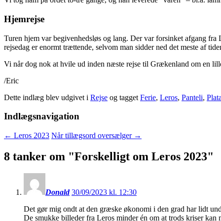
Hjemrejse
Turen hjem var begivenhedsløs og lang. Der var forsinket afgang fra Le
rejsedag er enormt trættende, selvom man sidder ned det meste af tide
Vi når dog nok at hvile ud inden næste rejse til Grækenland om en li
/Eric
Dette indlæg blev udgivet i
Rejse
og tagget
Ferie
,
Leros
,
Panteli
,
Plat
Indlægsnavigation
←
Leros 2023
Når tillægsord oversælger
→
8 tanker om "
Forskelligt om Leros 2023
"
Donald
30/09/2023 kl. 12:30
Det gør mig ondt at den græske økonomi i den grad har lidt und
De smukke billeder fra Leros minder én om at trods kriser kan 