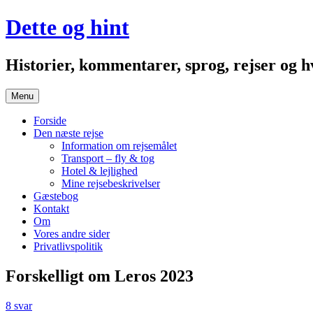
Hop
Dette og hint
til
indhold
Historier, kommentarer, sprog, rejser og
Menu
Forside
Den næste rejse
Information om rejsemålet
Transport – fly & tog
Hotel & lejlighed
Mine rejsebeskrivelser
Gæstebog
Kontakt
Om
Vores andre sider
Privatlivspolitik
Forskelligt om Leros 2023
8 svar