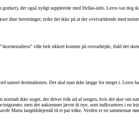
en græker), der også nyligt supplerede med Hellas-info. Leros var dog i
læser dine beretninger, tyder det ikke på at der overvældende med turiste
 ”skorstensdress” ville helt sikkert komme på overarbejde, ifald det sket
ord uanset destinationen. Det skal man ikke lægge for meget i. Leros ha
 normalt ikke noget, der driver folk ud af sengen, hvis det sker om nat
nge/migranter, men der ankommer jævnt tit nye, som indkvarteres i en lejr, 
n havde Maria langtidslejemål til et par tolke. Verden er en sammensat st