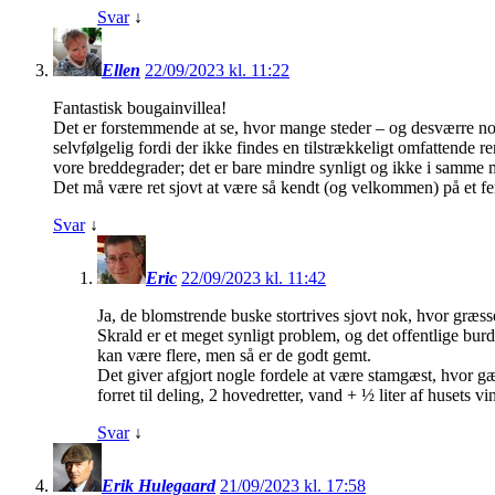
Svar
↓
Ellen
22/09/2023 kl. 11:22
Fantastisk bougainvillea!
Det er forstemmende at se, hvor mange steder – og desværre nok 
selvfølgelig fordi der ikke findes en tilstrækkeligt omfattende 
vore breddegrader; det er bare mindre synligt og ikke i samme 
Det må være ret sjovt at være så kendt (og velkommen) på et fe
Svar
↓
Eric
22/09/2023 kl. 11:42
Ja, de blomstrende buske stortrives sjovt nok, hvor græsset
Skrald er et meget synligt problem, og det offentlige burd
kan være flere, men så er de godt gemt.
Det giver afgjort nogle fordele at være stamgæst, hvor gæ
forret til deling, 2 hovedretter, vand + ½ liter af husets 
Svar
↓
Erik Hulegaard
21/09/2023 kl. 17:58