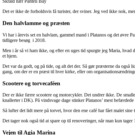
Skrald nær Panteli Bay
Det er ikke de forholdsvis få turister, der sviner. Jeg ved ikke nok, m
Den halvlamme og præsten
Vi har i årevis set en halvlam, gammel mand i Platanos og det øvre Pa
tidligere besøg i 2018.
Men i år så vi ham ikke, og efter en uges tid spurgte jeg Maria, hvad 
et hjem.
Det var da godt, og på tide, og alt det der. Så gør præsterne da også l
gang, om der er en præst til hver kirke, eller om organisationsændring
Scootere og torvecaféen
Der er ikke færre scootere og motorcykler. Det undrer ikke. De smalle
knallerter i DK). På vindsvage dage stinker Platanos’ mest befærdede
Så lufter det lidt mere på torvet, hvor den ene café har fået malet sin
Det tager nok også tid at spare op til renoveringer, når man kun tager 
Vejen til Agia Marina