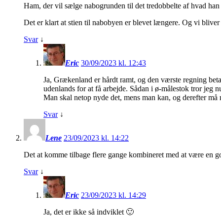
Ham, der vil sælge nabogrunden til det tredobbelte af hvad ha
Det er klart at stien til nabobyen er blevet længere. Og vi bl
Svar
↓
Eric
30/09/2023 kl. 12:43
Ja, Grækenland er hårdt ramt, og den værste regning betale
udenlands for at få arbejde. Sådan i ø-målestok tror jeg nu,
Man skal netop nyde det, mens man kan, og derefter må
Svar
↓
Lene
23/09/2023 kl. 14:22
Det at komme tilbage flere gange kombineret med at være en god o
Svar
↓
Eric
23/09/2023 kl. 14:29
Ja, det er ikke så indviklet 🙂