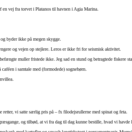
 vej fra torvet i Platanos til havnen i Agia Marina.
ejl og byder ikke på megen skygge.
ngere og vejen op stejlere. Leros er ikke fri for seismisk aktivitet.
befængte muller fristede ikke. Jeg sad en stund og betragtede fiskere sta
 på caféen i samtale med (formodede) sognebørn.
nvillea.
etter, vi satte særlig pris på – fx filodejsrullerne med spinat og feta.
æsgange, og tilbød, at vi fra dag til dag kunne bestille, hvad vi havde ly
mmeskank med kartofler og squash langtidsstegt i pergamentpapir. Mums