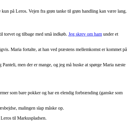
kke kun på Leros. Vejen fra grøn tanke til grøn handling kan være lang.
til torvet og tilbage med små indkøb.
Jeg skrev om ham
under et
rligvis. Maria fortalte, at han ved præstens mellemkomst er kommet på
os og Panteli, men der er mange, og jeg må huske at spørge Maria næste
e larmer som bare pokker og har en elendig forbrænding (ganske som
ktræsbejdse, malingen slap måske op.
a Leros til Markuspladsen.