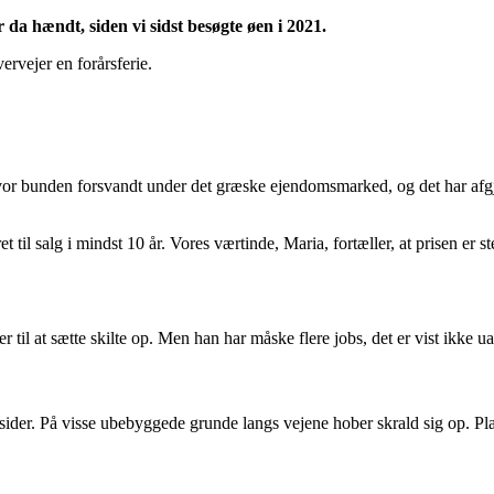
da hændt, siden vi sidst besøgte øen i 2021.
ervejer en forårsferie.
hvor bunden forsvandt under det græske ejendomsmarked, og det har afgj
l salg i mindst 10 år. Vores værtinde, Maria, fortæller, at prisen er steg
l at sætte skilte op. Men han har måske flere jobs, det er vist ikke ua
sider. På visse ubebyggede grunde langs vejene hober skrald sig op. Pla