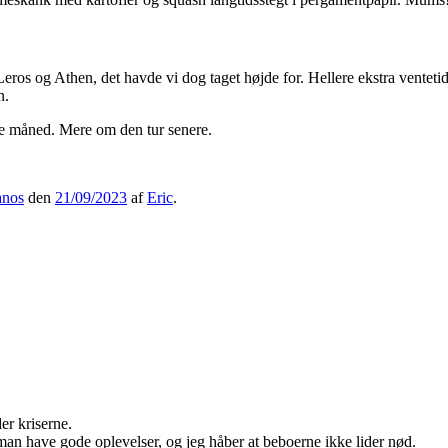
ros og Athen, det havde vi dog taget højde for. Hellere ekstra ventetid 
n.
lle måned. Mere om den tur senere.
anos
den
21/09/2023
af
Eric
.
er kriserne.
man have gode oplevelser, og jeg håber at beboerne ikke lider nød.