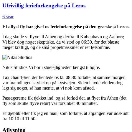
Ufrivillig ferieforlængelse på Leros
6 svar
Et aflyst fly har givet os ferieforlængelse på den græske ø Leros.
I dag skulle vi flyve til Athen og derfra til København og Aalborg.
Vi blev dog noget skeptiske, da vi stod op 06:30, for det blæste
meget kraftigt, og de små propelmaskiner er ret følsomme.
Nikis Studios.Vi bor i stuelejligheden længst tilhøjre.
Taxichaufføren der hentede os kl. 08:30 fortalte, at samme morgen
var brændingen skyllet op på kystvejen. Siden havde vinden dog
lagt sig noget, så han mente, at vi nok kom afsted.
Passagererne fik tjekket ind, og så forlød det, at flyet fra Athen (det
fly som skulle flyve retur) var forsinket 40 minutter.
Et øjeblik efter fik jeg en mail, som fortalte, at afgangen var udskudt
fra 10:10 til 11:50.
Aflysning