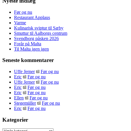
Nyeste indlæg
Før og nu
Restaurant Applaus
Varme
Kulinarisk sviptur til Sæby
Smuttur til Aalborgs centrum
Svendborg påsken 2026
Forår på Malta
Til Malta igen igen
Seneste kommentarer
Uffe Jerner
til
Før og nu
Eric
til
Før og nu
Uffe Jerner
til
Før og nu
Eric
til
Før og nu
Eric
til
Før og nu
Ellen
til
Før og nu
Stegemüller
til
Før og nu
Eric
til
Før og nu
Kategorier
Kategorier