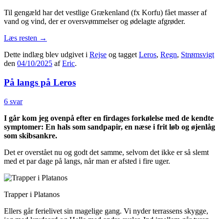
Til gengæld har det vestlige Grækenland (fx Korfu) fået masser af
vand og vind, der er oversvømmelser og ødelagte afgrøder.
Læs resten
→
Dette indlæg blev udgivet i
Rejse
og tagget
Leros
,
Regn
,
Strømsvigt
den
04/10/2025
af
Eric
.
På langs på Leros
6 svar
I går kom jeg ovenpå efter en firdages forkølelse med de kendte
symptomer: En hals som sandpapir, en næse i frit løb og øjenlåg
som skibsankre.
Det er overstået nu og godt det samme, selvom det ikke er så slemt
med et par dage på langs, når man er afsted i fire uger.
Trapper i Platanos
Ellers går ferielivet sin magelige gang. Vi nyder terrassens skygge,