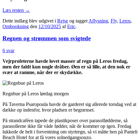
Læs resten
→
Dette indlæg blev udgivet i
Rejse
og tagget
Aflysning
,
Fly
,
Leros
,
Ombookning
den
12/10/2025
af
Eric
.
Regnen og strømmen som svigtede
6 svar
Vejrprofeterne havde lovet masser af regn på Leros fredag,
men der faldt kun nogle dråber. Øen er så lille, at den nok er
svær at ramme, når der er skydække.
Regnbue på Leros lørdag morgen
På Taverna Psaropoula havde de garderet sig allerede torsdag ved at
dække op indenfor, hvor pladsen er begrænset.
På strandcaféen tapede de plastikposer over parasolfødderne, så
parasollerne ikke får våde fødder, når de kommer op igen. Fredag
lukkede de helt i forventning om styrtregn, så vi måtte hen på Panteli
Beach Hotel for at få vores solnedgangsouzo.