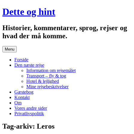
Hop
Dette og hint
til
indhold
Historier, kommentarer, sprog, rejser og
hvad der må komme.
Menu
Forside
Den næste rejse
Information om rejsemålet
Transport – fly & tog
Hotel & lejlighed
Mine rejsebeskrivelser
Gæstebog
Kontakt
Om
Vores andre sider
Privatlivspolitik
Tag-arkiv:
Leros