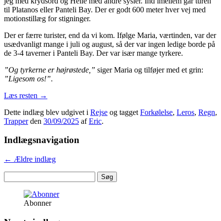
jeg med krydsord og Helle med andre sysler. Ind imellem går turen
til Platanos eller Panteli Bay. Der er godt 600 meter hver vej med
motionstillæg for stigninger.
Der er færre turister, end da vi kom. Ifølge Maria, værtinden, var der
usædvanligt mange i juli og august, så der var ingen ledige borde på
de 3-4 taverner i Panteli Bay. Der var især mange tyrkere.
”Og tyrkerne er højrøste
de,
”
siger Maria og tilføjer med et grin:
”Ligesom os!”
.
Læs resten
→
Dette indlæg blev udgivet i
Rejse
og tagget
Forkølelse
,
Leros
,
Regn
,
Trapper
den
30/09/2025
af
Eric
.
Indlægsnavigation
←
Ældre indlæg
Søg
efter:
Abonner