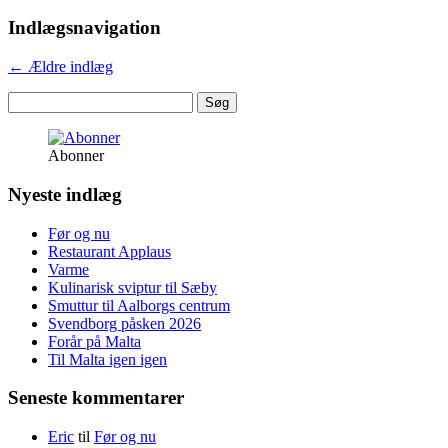
Indlægsnavigation
←
Ældre indlæg
Søg
efter:
Abonner
Nyeste indlæg
Før og nu
Restaurant Applaus
Varme
Kulinarisk sviptur til Sæby
Smuttur til Aalborgs centrum
Svendborg påsken 2026
Forår på Malta
Til Malta igen igen
Seneste kommentarer
Eric
til
Før og nu