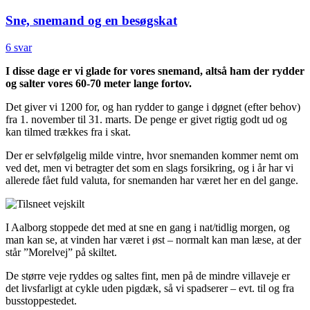
Sne, snemand og en besøgskat
6 svar
I disse dage er vi glade for vores snemand, altså ham der rydder
og salter vores 60-70 meter lange fortov.
Det giver vi 1200 for, og han rydder to gange i døgnet (efter behov)
fra 1. november til 31. marts. De penge er givet rigtig godt ud og
kan tilmed trækkes fra i skat.
Der er selvfølgelig milde vintre, hvor snemanden kommer nemt om
ved det, men vi betragter det som en slags forsikring, og i år har vi
allerede fået fuld valuta, for snemanden har været her en del gange.
I Aalborg stoppede det med at sne en gang i nat/tidlig morgen, og
man kan se, at vinden har været i øst – normalt kan man læse, at der
står ”Morelvej” på skiltet.
De større veje ryddes og saltes fint, men på de mindre villaveje er
det livsfarligt at cykle uden pigdæk, så vi spadserer – evt. til og fra
busstoppestedet.