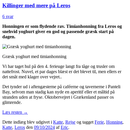
Killinger med mere på Leros
6 svar
Honningen er som flydende rav. Timianhonning fra Leros og
snehvid yoghurt giver en god og passende græsk start på
dagen.
Græsk yoghurt med timianhonning
Vi har taget hul på den 4. ferieuge langt fra tåge og trusler om
nattefrost. Nuvel, et par dages blæst er det blevet til, men ellers er
det småt med klager over vejret..
Det tynder ud i aftengæsterne på caféerne og tavernerne i Panteli
Bay, selvom man stadig kan nyde en aperitif eller et måltid på
stranden uden at fryse. Oktobervejret i Grækenland passer os
glimrende.
Læs resten
→
Dette indlæg blev udgivet i
Katte
,
Rejse
og tagget
Ferie
,
Honning
,
Katte
,
Leros
den
09/10/2024
af
Eric
.