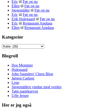
Eric
til
Før og nu
Ellen
til
Før og nu
Stegemüller
til
Før og nu
Eric
til
Før og nu
Erik Hulegaard
til
Før og nu
Eric
til
Restaurant Applaus
Ellen
til
Restaurant Applaus
Kategorier
Kategorier
Blogroll
Hos Mommer
Hulegaard
John Saunders' Chess Blog
Jørgen Carlsen
Lene
Stegemüllers vindue mod verden
Tøm papirkurven
Uffe Jerner
Her er jeg også