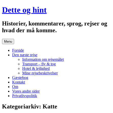
Hop
Dette og hint
til
indhold
Historier, kommentarer, sprog, rejser og
hvad der må komme.
Menu
Forside
Den næste rejse
Information om rejsemålet
Transport – fly & tog
Hotel & lejlighed
Mine rejsebeskrivelser
Gæstebog
Kontakt
Om
Vores andre sider
Privatlivspolitik
Kategoriarkiv:
Katte