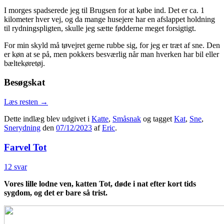
I morges spadserede jeg til Brugsen for at købe ind. Det er ca. 1
kilometer hver vej, og da mange husejere har en afslappet holdning
til rydningspligten, skulle jeg sætte fødderne meget forsigtigt.
For min skyld må tøvejret gerne rubbe sig, for jeg er træt af sne. Den
er køn at se på, men pokkers besværlig når man hverken har bil eller
bæltekøretøj.
Besøgskat
Læs resten
→
Dette indlæg blev udgivet i
Katte
,
Småsnak
og tagget
Kat
,
Sne
,
Snerydning
den
07/12/2023
af
Eric
.
Farvel Tot
12 svar
Vores lille lodne ven, katten Tot, døde i nat efter kort tids
sygdom, og det er bare så trist.