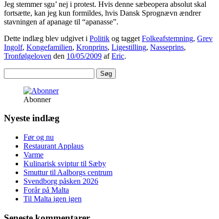
Jeg stemmer sgu’ nej i protest. Hvis denne sæbeopera absolut skal
fortsætte, kan jeg kun formildes, hvis Dansk Sprognævn ændrer
stavningen af apanage til “apanasse”.
Dette indlæg blev udgivet i
Politik
og tagget
Folkeafstemning
,
Grev
Ingolf
,
Kongefamilien
,
Kronprins
,
Ligestilling
,
Nasseprins
,
Tronfølgeloven
den
10/05/2009
af
Eric
.
Søg
efter:
Abonner
Nyeste indlæg
Før og nu
Restaurant Applaus
Varme
Kulinarisk sviptur til Sæby
Smuttur til Aalborgs centrum
Svendborg påsken 2026
Forår på Malta
Til Malta igen igen
Seneste kommentarer