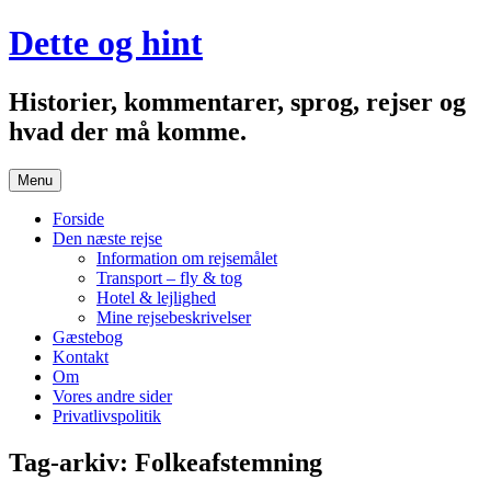
Hop
Dette og hint
til
indhold
Historier, kommentarer, sprog, rejser og
hvad der må komme.
Menu
Forside
Den næste rejse
Information om rejsemålet
Transport – fly & tog
Hotel & lejlighed
Mine rejsebeskrivelser
Gæstebog
Kontakt
Om
Vores andre sider
Privatlivspolitik
Tag-arkiv:
Folkeafstemning