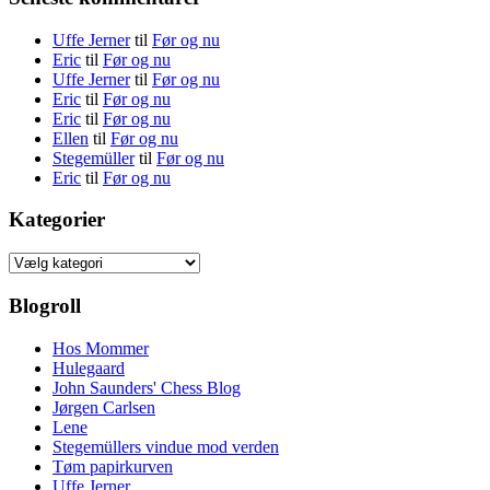
Uffe Jerner
til
Før og nu
Eric
til
Før og nu
Uffe Jerner
til
Før og nu
Eric
til
Før og nu
Eric
til
Før og nu
Ellen
til
Før og nu
Stegemüller
til
Før og nu
Eric
til
Før og nu
Kategorier
Kategorier
Blogroll
Hos Mommer
Hulegaard
John Saunders' Chess Blog
Jørgen Carlsen
Lene
Stegemüllers vindue mod verden
Tøm papirkurven
Uffe Jerner