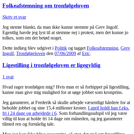
Folkeafstemning om tronfølgeloven
Skriv et svar
Jeg stemte blankt, da man ikke kunne stemme på Grev Ingolf.
Egentlig havde jeg lyst til at stemme nej i protest, men det kunne jo
tolkes, som om det betød noget.
Dette indlæg blev udgivet i
Politik
og tagget
Folkeafstemning
,
Grev
Ingolf
,
Tronfølgeloven
den
07/06/2009
af
Eric
.
Ligestilling i tronfølgeloven er ligegyldig
1 svar
Hvad rager tronfølgen mig? Hvis man er så forhippet på ligestilling,
kunne man give mig mulighed for at søge jobbet som kronprins.
Jeg garanterer, at Frederik så skulle arbejde væsentligt hårdere for at
beholde jobbet og sine 15,4 millioner kroner.
I april holdt han f.eks.
fri i 24 dage og arbejdede i 6
. Som forhandlingsudspil vil jeg være
villig til kun at holde fri 14 dage om måneden, og jeg garanterer
tilmed ren og forståelig tale.