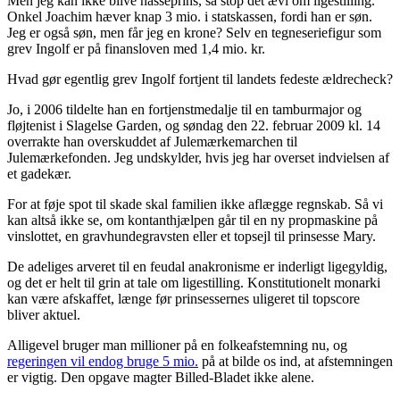
Men jeg kan ikke blive nasseprins, så stop det ævl om ligestilling.
Onkel Joachim hæver knap 3 mio. i statskassen, fordi han er søn.
Jeg er også søn, men får jeg en krone? Selv en tegneseriefigur som
grev Ingolf er på finansloven med 1,4 mio. kr.
Hvad gør egentlig grev Ingolf fortjent til landets fedeste ældrecheck?
Jo, i 2006 tildelte han en fortjenstmedalje til en tamburmajor og
fløjtenist i Slagelse Garden, og søndag den 22. februar 2009 kl. 14
overrakte han overskuddet af Julemærkemarchen til
Julemærkefonden. Jeg undskylder, hvis jeg har overset indvielsen af
et gadekær.
For at føje spot til skade skal familien ikke aflægge regnskab. Så vi
kan altså ikke se, om kontanthjælpen går til en ny propmaskine på
vinslottet, en gravhundegravsten eller et topsejl til prinsesse Mary.
De adeliges arveret til en feudal anakronisme er inderligt ligegyldig,
og det er helt til grin at tale om ligestilling. Konstitutionelt monarki
kan være afskaffet, længe før prinsessernes uligeret til topscore
bliver aktuel.
Alligevel bruger man millioner på en folkeafstemning nu, og
regeringen vil endog bruge 5 mio.
på at bilde os ind, at afstemningen
er vigtig. Den opgave magter Billed-Bladet ikke alene.