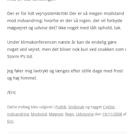
Der er for lidt vejrsystemkritik! Der er så megen modstand
mod indvandring; hvorfor er der så ingen, der vil forbyde
møgvejret og udvise det? Ikke noget med tålt ophold, tak.
Under klimakonferencen næste år kan de endelig gøre
noget ved vejret, men det bliver nok kun ved snakken som i
Storm P’s tid.
Jeg føler mig lavtrykt og længes efter stille dage med frost
og høj himmel.
/Eric
Dette indlæg blev udgivet i
Politik
,
Småsnak
og tagget
Cyklist
,
Indvandring
,
Modvind
,
Møgvejr
,
Regn
,
Udvisning
den
19/11/2008
af
Eric
.