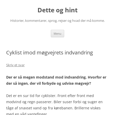
Hop
til
Dette og hint
indhold
Historier, kommentarer, sprog, rejser og hvad der må komme.
Menu
Cyklist imod møgvejrets indvandring
Skriv et svar
Der er så megen modstand mod indvandring. Hvorfor er
der så ingen, der vil forbyde og udvise møgvejr?
Det er en sur tid for cyklister. Front efter front med
modvind og regn passerer. Biler suser forbi og suger en
tåge af snavset vand op fra kørebanen. Brillerne viskes
med en våd vantefinger.