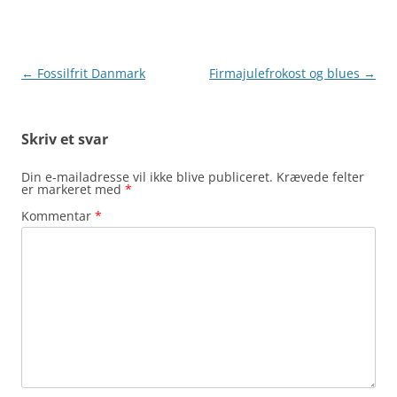
Indlægsnavigation
←
Fossilfrit Danmark
Firmajulefrokost og blues
→
Skriv et svar
Din e-mailadresse vil ikke blive publiceret.
Krævede felter
er markeret med
*
Kommentar
*