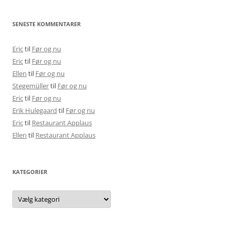
SENESTE KOMMENTARER
Eric
til
Før og nu
Eric
til
Før og nu
Ellen
til
Før og nu
Stegemüller
til
Før og nu
Eric
til
Før og nu
Erik Hulegaard
til
Før og nu
Eric
til
Restaurant Applaus
Ellen
til
Restaurant Applaus
KATEGORIER
Kategorier