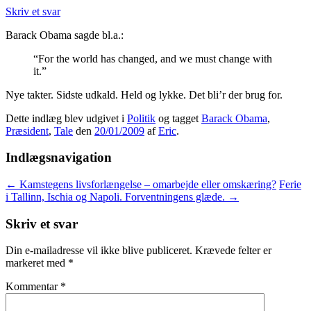
Skriv et svar
Barack Obama sagde bl.a.:
“For the world has changed, and we must change with
it.”
Nye takter. Sidste udkald. Held og lykke. Det bli’r der brug for.
Dette indlæg blev udgivet i
Politik
og tagget
Barack Obama
,
Præsident
,
Tale
den
20/01/2009
af
Eric
.
Indlægsnavigation
←
Kamstegens livsforlængelse – omarbejde eller omskæring?
Ferie
i Tallinn, Ischia og Napoli. Forventningens glæde.
→
Skriv et svar
Din e-mailadresse vil ikke blive publiceret.
Krævede felter er
markeret med
*
Kommentar
*