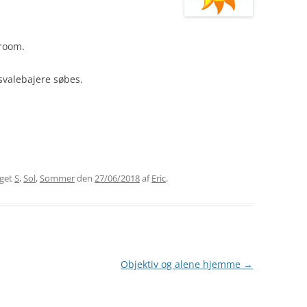
room.
svalebajere søbes.
gget
S
,
Sol
,
Sommer
den
27/06/2018
af
Eric
.
Objektiv og alene hjemme
→