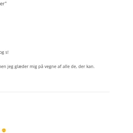
er
"
og s!
 men jeg glæder mig på vegne af alle de, der kan.
e