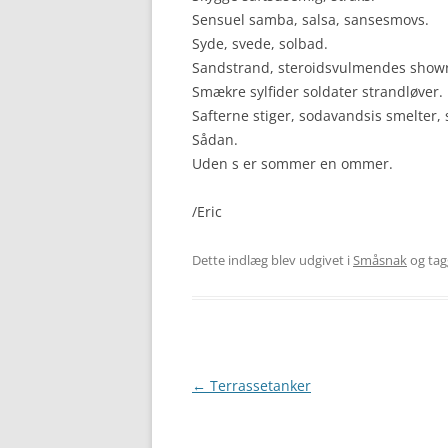
Sensuel samba, salsa, sansesmovs.
Syde, svede, solbad.
Sandstrand, steroidsvulmendes show
Smækre sylfider soldater strandløver.
Safterne stiger, sodavandsis smelter, 
Sådan.
Uden s er sommer en ommer.
/Eric
Dette indlæg blev udgivet i
Småsnak
og ta
Indlægsnavigation
←
Terrassetanker