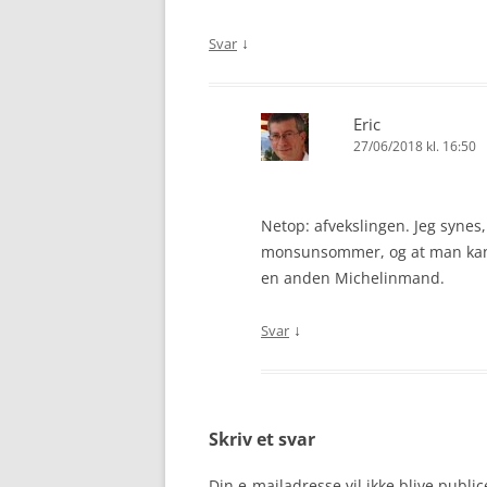
↓
Svar
Eric
27/06/2018 kl. 16:50
Netop: afvekslingen. Jeg synes, 
monsunsommer, og at man kan 
en anden Michelinmand.
↓
Svar
Skriv et svar
Din e-mailadresse vil ikke blive public