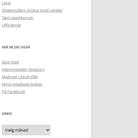
Lene
Stegemüllers vindue mod verden
Tøm papirkurven
Uffe Jerner
HER ER JEG OGSÅ
God mad
Hjemmesiden Sitestory
Makroer i Excel VBA
Mine rejsebeskrivelser
På Facebook
ARKIV
Arkiv