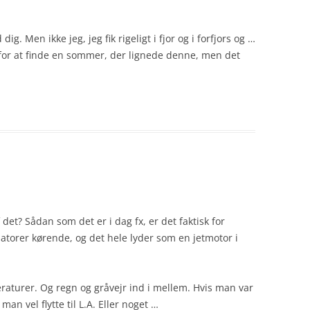
ig. Men ikke jeg, jeg fik rigeligt i fjor og i forfjors og …
975 for at finde en sommer, der lignede denne, men det
 det? Sådan som det er i dag fx, er det faktisk for
ilatorer kørende, og det hele lyder som en jetmotor i
aturer. Og regn og gråvejr ind i mellem. Hvis man var
man vel flytte til L.A. Eller noget …