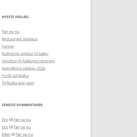
NYESTE INDLÆG
Før og nu
Restaurant Applaus
Varme
Kulinarisk sviptur til Sæby
Smuttur til Aalborgs centrum
Svendborg påsken 2026
Forår på Malta
Til Malta igen igen
SENESTE KOMMENTARER
Eric
til
Før og nu
Eric
til
Før og nu
Ellen
til
Før og nu