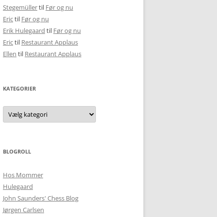
Stegemüller
til
Før og nu
Eric
til
Før og nu
Erik Hulegaard
til
Før og nu
Eric
til
Restaurant Applaus
Ellen
til
Restaurant Applaus
KATEGORIER
Kategorier
BLOGROLL
Hos Mommer
Hulegaard
John Saunders' Chess Blog
Jørgen Carlsen