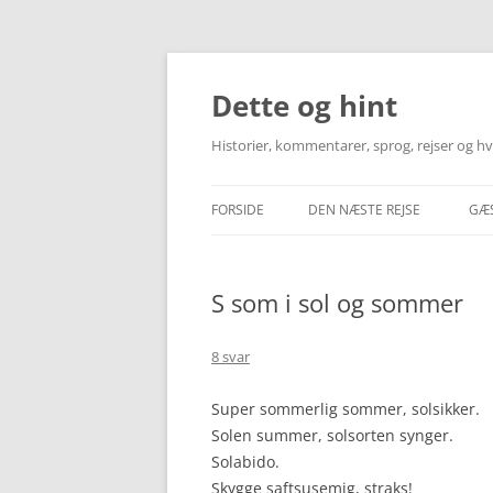
Hop
til
indhold
Dette og hint
Historier, kommentarer, sprog, rejser og 
FORSIDE
DEN NÆSTE REJSE
GÆ
INFORMATION OM REJSEMÅLE
S som i sol og sommer
TRANSPORT – FLY & TOG
HOTEL & LEJLIGHED
8 svar
MINE REJSEBESKRIVELSER
Super sommerlig sommer, solsikker.
Solen summer, solsorten synger.
Solabido.
Skygge saftsusemig, straks!