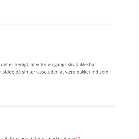
det er herligt, at vi for en gangs skyld ikke har
sidde på sin terrasse uden at være pakket ind som
eret.
Krævede felter er markeret med
*