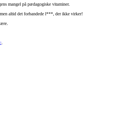
ingens mangel på pædagogiske vitaminer.
men altid det forbandede l***, der ikke virker!
være.
c
.