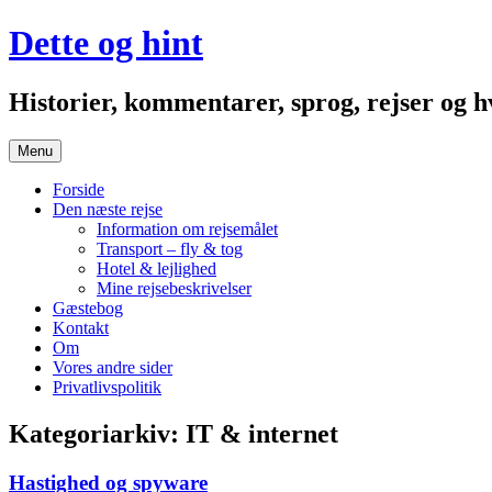
Hop
Dette og hint
til
indhold
Historier, kommentarer, sprog, rejser og
Menu
Forside
Den næste rejse
Information om rejsemålet
Transport – fly & tog
Hotel & lejlighed
Mine rejsebeskrivelser
Gæstebog
Kontakt
Om
Vores andre sider
Privatlivspolitik
Kategoriarkiv:
IT & internet
Hastighed og spyware