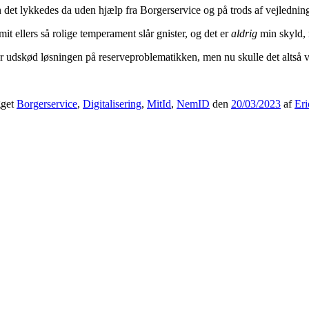
en det lykkedes da uden hjælp fra Borgerservice og på trods af vejledn
 mit ellers så rolige temperament slår gnister, og det er
aldrig
min skyld, 
der udskød løsningen på reserveproblematikken, men nu skulle det altså 
gget
Borgerservice
,
Digitalisering
,
MitId
,
NemID
den
20/03/2023
af
Eri