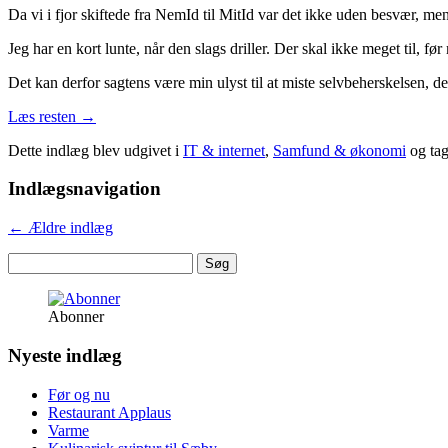
Da vi i fjor skiftede fra NemId til MitId var det ikke uden besvær, m
Jeg har en kort lunte, når den slags driller. Der skal ikke meget til, før
Det kan derfor sagtens være min ulyst til at miste selvbeherskelsen, 
Læs resten
→
Dette indlæg blev udgivet i
IT & internet
,
Samfund & økonomi
og ta
Indlægsnavigation
←
Ældre indlæg
Søg
efter:
Abonner
Nyeste indlæg
Før og nu
Restaurant Applaus
Varme