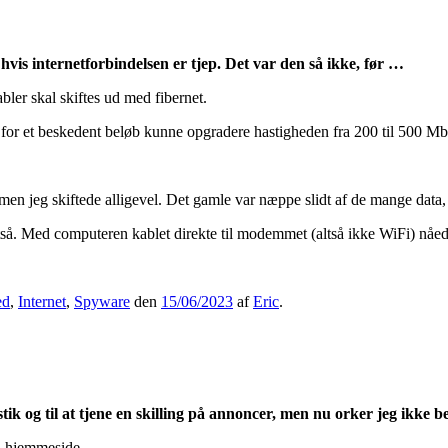
vis internetforbindelsen er tjep. Det var den så ikke, før …
ler skal skiftes ud med fibernet.
or et beskedent beløb kunne opgradere hastigheden fra 200 til 500 Mbit.
en jeg skiftede alligevel. Det gamle var næppe slidt af de mange data,
 altså. Med computeren kablet direkte til modemmet (altså ikke WiFi) nåe
ed
,
Internet
,
Spyware
den
15/06/2023
af
Eric
.
stik og til at tjene en skilling på annoncer, men nu orker jeg ikke 
en hjemmeside.