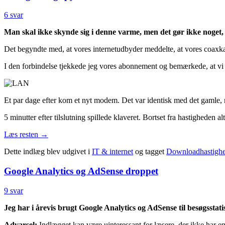
6 svar
Man skal ikke skynde sig i denne varme, men det gør ikke noget, h
Det begyndte med, at vores internetudbyder meddelte, at vores coaxkab
I den forbindelse tjekkede jeg vores abonnement og bemærkede, at vi f
Et par dage efter kom et nyt modem. Det var identisk med det gamle, m
5 minutter efter tilslutning spillede klaveret. Bortset fra hastigheden
Læs resten
→
Dette indlæg blev udgivet i
IT & internet
og tagget
Downloadhastigh
Google Analytics og AdSense droppet
9 svar
Jeg har i årevis brugt Google Analytics og AdSense til besøgsstati
Advarsel:
Indlægget kan være uinteressant for læsere, der ikke har 