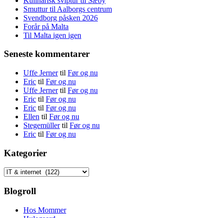
Kulinarisk sviptur til Sæby
Smuttur til Aalborgs centrum
Svendborg påsken 2026
Forår på Malta
Til Malta igen igen
Seneste kommentarer
Uffe Jerner
til
Før og nu
Eric
til
Før og nu
Uffe Jerner
til
Før og nu
Eric
til
Før og nu
Eric
til
Før og nu
Ellen
til
Før og nu
Stegemüller
til
Før og nu
Eric
til
Før og nu
Kategorier
Kategorier
Blogroll
Hos Mommer