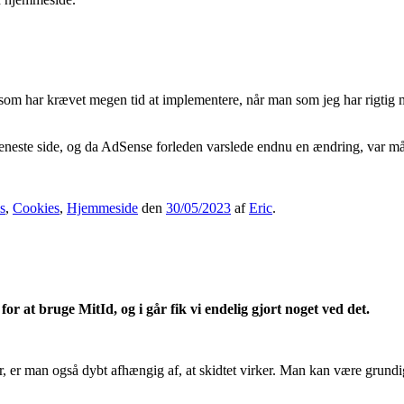
som har krævet megen tid at implementere, når man som jeg har rigtig m
 eneste side, og da AdSense forleden varslede endnu en ændring, var mål
s
,
Cookies
,
Hjemmeside
den
30/05/2023
af
Eric
.
r at bruge MitId, og i går fik vi endelig gjort noget ved det.
er, er man også dybt afhængig af, at skidtet virker. Man kan være grundi