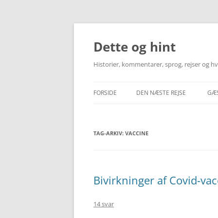
Hop
til
indhold
Dette og hint
Historier, kommentarer, sprog, rejser og 
FORSIDE
DEN NÆSTE REJSE
GÆ
INFORMATION OM REJSEMÅLE
TAG-ARKIV:
VACCINE
TRANSPORT – FLY & TOG
HOTEL & LEJLIGHED
MINE REJSEBESKRIVELSER
Bivirkninger af Covid-va
14 svar