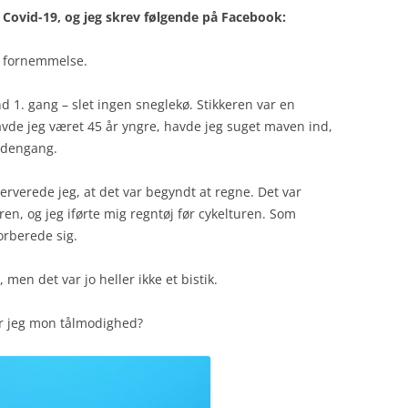
d Covid-19, og jeg skrev følgende på Facebook:
rar fornemmelse.
d 1. gang – slet ingen sneglekø. Stikkeren var en
vde jeg været 45 år yngre, havde jeg suget maven ind,
r dengang.
verede jeg, at det var begyndt at regne. Det var
en, og jeg iførte mig regntøj før cykelturen. Som
orberede sig.
men det var jo heller ikke et bistik.
er jeg mon tålmodighed?