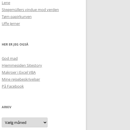
Lene
Stegemüllers vindue mod verden
Tøm papirkurven
Uffe Jerner
HER ER JEG OGSÅ
God mad
Hjemmesiden Sitestory
Makroer i Excel VBA
Mine rejsebeskrivelser
På Facebook
ARKIV
Arkiv