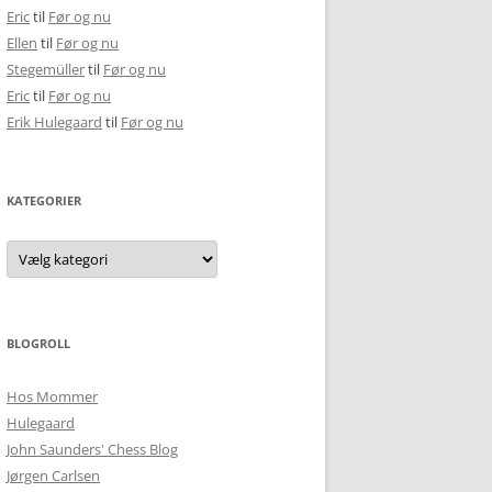
Eric
til
Før og nu
Ellen
til
Før og nu
Stegemüller
til
Før og nu
Eric
til
Før og nu
Erik Hulegaard
til
Før og nu
KATEGORIER
Kategorier
BLOGROLL
Hos Mommer
Hulegaard
John Saunders' Chess Blog
Jørgen Carlsen