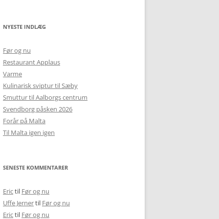
NYESTE INDLÆG
Før og nu
Restaurant Applaus
Varme
Kulinarisk sviptur til Sæby
Smuttur til Aalborgs centrum
Svendborg påsken 2026
Forår på Malta
Til Malta igen igen
SENESTE KOMMENTARER
Eric
til
Før og nu
Uffe Jerner
til
Før og nu
Eric
til
Før og nu