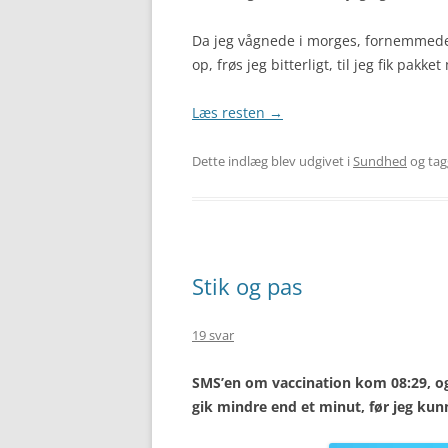
Da jeg vågnede i morges, fornemmede j
op, frøs jeg bitterligt, til jeg fik pakke
Læs resten
→
Dette indlæg blev udgivet i
Sundhed
og ta
Stik og pas
19 svar
SMS’en om vaccination kom 08:29, og k
gik mindre end et minut, før jeg kun