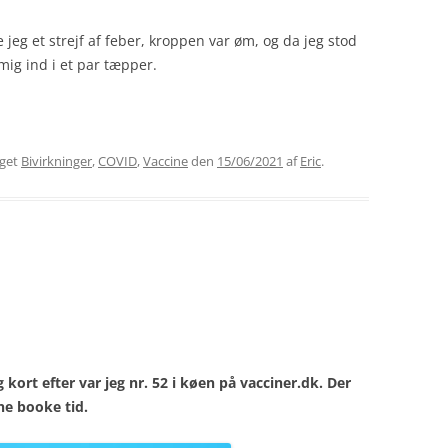
eg et strejf af feber, kroppen var øm, og da jeg stod
t mig ind i et par tæpper.
gget
Bivirkninger
,
COVID
,
Vaccine
den
15/06/2021
af
Eric
.
ort efter var jeg nr. 52 i køen på vacciner.dk. Der
ne booke tid.