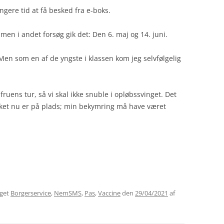
ngere tid at få besked fra e-boks.
 men i andet forsøg gik det: Den 6. maj og 14. juni.
en som en af de yngste i klassen kom jeg selvfølgelig
fruens tur, så vi skal ikke snuble i opløbssvinget. Det
kket nu er på plads; min bekymring må have været
gget
Borgerservice
,
NemSMS
,
Pas
,
Vaccine
den
29/04/2021
af