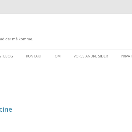
hvad der må komme.
STEBOG
KONTAKT
OM
VORES ANDRE SIDER
PRIVAT
T
ccine