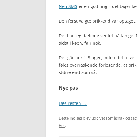
NemSMS
er en god ting – det tager læ
Den først valgte prikketid var optaget,
Det har jeg dæleme ventet på længe! M
sidst i køen, fair nok.
Der går nok 1-3 uger, inden det bliver 
føles overraskende forløsende, at pri
større end som så.
Nye pas
Læs resten
→
Dette indlæg blev udgivet i
Småsnak
og ta
Eric
.