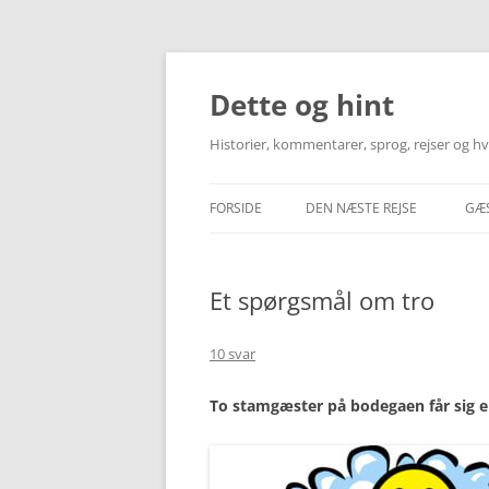
Hop
til
indhold
Dette og hint
Historier, kommentarer, sprog, rejser og 
FORSIDE
DEN NÆSTE REJSE
GÆ
INFORMATION OM REJSEMÅLE
Et spørgsmål om tro
TRANSPORT – FLY & TOG
HOTEL & LEJLIGHED
10 svar
MINE REJSEBESKRIVELSER
To stamgæster på bodegaen får sig 