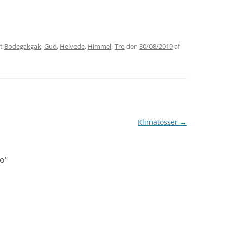
et
Bodegakgak
,
Gud
,
Helvede
,
Himmel
,
Tro
den
30/08/2019
af
Klimatosser
→
ro
"