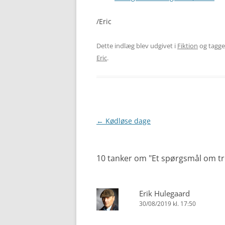
/Eric
Dette indlæg blev udgivet i
Fiktion
og tagg
Eric
.
Indlægsnavigation
←
Kødløse dage
10 tanker om "
Et spørgsmål om t
Erik Hulegaard
30/08/2019 kl. 17:50