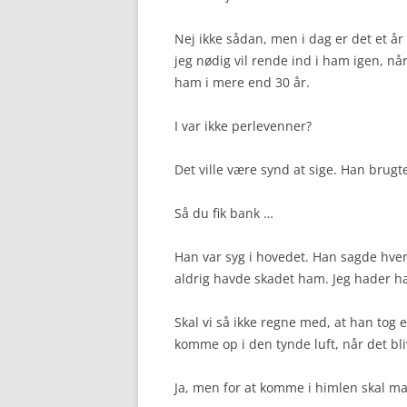
Nej ikke sådan, men i dag er det et år 
jeg nødig vil rende ind i ham igen, nå
ham i mere end 30 år.
I var ikke perlevenner?
Det ville være synd at sige. Han brugte
Så du fik bank …
Han var syg i hovedet. Han sagde hver
aldrig havde skadet ham. Jeg hader h
Skal vi så ikke regne med, at han tog 
komme op i den tynde luft, når det bli
Ja, men for at komme i himlen skal man 