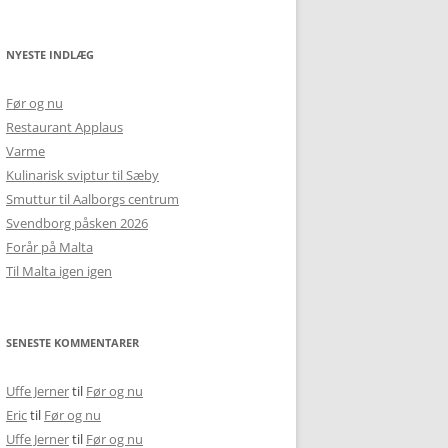
NYESTE INDLÆG
Før og nu
Restaurant Applaus
Varme
Kulinarisk sviptur til Sæby
Smuttur til Aalborgs centrum
Svendborg påsken 2026
Forår på Malta
Til Malta igen igen
SENESTE KOMMENTARER
Uffe Jerner
til
Før og nu
Eric
til
Før og nu
Uffe Jerner
til
Før og nu