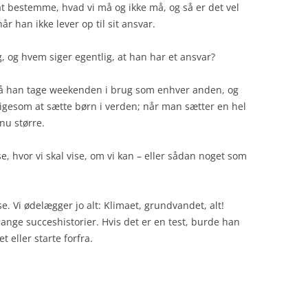
at bestemme, hvad vi må og ikke må, og så er det vel
r han ikke lever op til sit ansvar.
, og hvem siger egentlig, at han har et ansvar?
må han tage weekenden i brug som enhver anden, og
 ligesom at sætte børn i verden; når man sætter en hel
nu større.
, hvor vi skal vise, om vi kan – eller sådan noget som
e. Vi ødelægger jo alt: Klimaet, grundvandet, alt!
 mange succeshistorier. Hvis det er en test, burde han
t eller starte forfra.