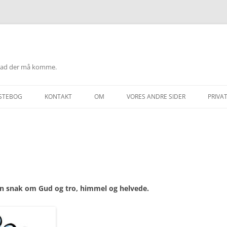
hvad der må komme.
STEBOG
KONTAKT
OM
VORES ANDRE SIDER
PRIVAT
T
en snak om Gud og tro, himmel og helvede.