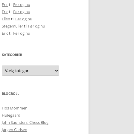
Eric
til
Før og nu
Eric
til
Før og nu
Ellen
til
Før og nu
Stegemüller
til
Før og nu
Eric
til
Før og nu
KATEGORIER
Kategorier
BLOGROLL
Hos Mommer
Hulegaard
John Saunders' Chess Blog
Jørgen Carlsen