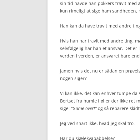
sin tid havde han pokkers travlt med 
kun rimeligt at sige ham sandheden, nå
Han kan da have travlt med andre ting
Hvis han har travlt med andre ting, 
selvfølgelig har han et ansvar. Det er
verden i verden, er ansvaret bare end
Jamen hvis det nu er sådan en prøvelse
nogen siger?
Vi kan ikke, det kan enhver tumpe da s
Bortset fra humle i øl er der ikke ret
sige:
”Game over!”
og så reparere skidte
Jeg ved snart ikke, hvad jeg skal tro.
Har du sjælekvababbelse?