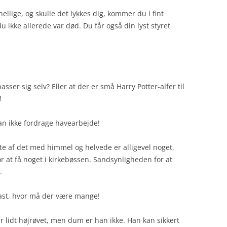
hellige, og skulle det lykkes dig, kommer du i fint
du ikke allerede var død. Du får også din lyst styret
sser sig selv? Eller at der er små Harry Potter-alfer til
!
kan ikke fordrage havearbejde!
te af det med himmel og helvede er alligevel noget,
r at få noget i kirkebøssen. Sandsynligheden for at
.
fast, hvor må der være mange!
 lidt højrøvet, men dum er han ikke. Han kan sikkert