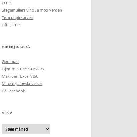
Lene
Stegemüllers vindue mod verden
Tøm papirkurven
Uffe Jerner
HER ER JEG OGSÅ
God mad
Hjemmesiden Sitestory
Makroer i Excel VBA
Mine rejsebeskrivelser
På Facebook
ARKIV
Arkiv