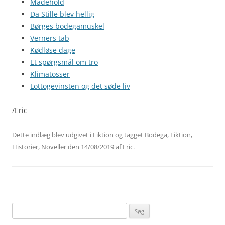
Mådehold
Da Stille blev hellig
Børges bodegamuskel
Verners tab
Kødløse dage
Et spørgsmål om tro
Klimatosser
Lottogevinsten og det søde liv
/Eric
Dette indlæg blev udgivet i
Fiktion
og tagget
Bodega
,
Fiktion
,
Historier
,
Noveller
den
14/08/2019
af
Eric
.
Søg
efter: