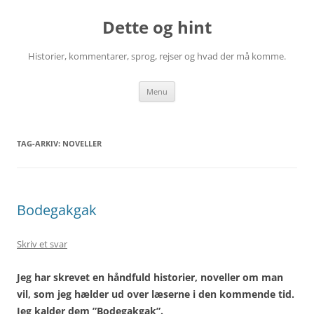
Hop
til
Dette og hint
indhold
Historier, kommentarer, sprog, rejser og hvad der må komme.
Menu
TAG-ARKIV:
NOVELLER
Bodegakgak
Skriv et svar
Jeg har skrevet en håndfuld historier, noveller om man
vil, som jeg hælder ud over læserne i den kommende tid.
Jeg kalder dem ”Bodegakgak”.